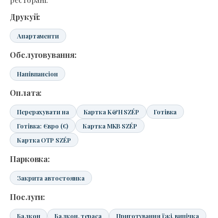
Друкуй:
Апартаменти
Обслуговування:
Напівпансіон
Оплата:
Перерахувати на
Картка K&H SZÉP
Готівка
Готівка: Євро (€)
Картка MKB SZÉP
Картка OTP SZÉP
Парковка:
Закрита автостоянка
Послуги:
Балкон
Балкон, тераса
Приготування їжі, випічка