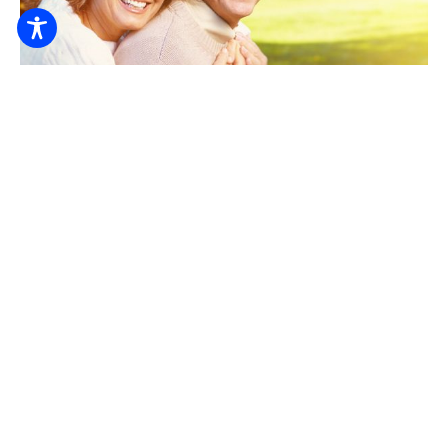
Оздоровлення пенсіонерів у гостьовому будинку
Deák
6000
Від Ft / ніч / особа
6.000
Фут / людина / з ночі
4200 Hajdúszoboszló, Deák Ferenc utca 2.
+36 20/594-3881