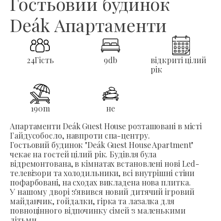
Гостьовий будинок
Deák Апартаменти
24
Гість
9
db
відкриті цілий
рік
190
m
не
Апартаменти Deák Guest House розташовані в місті
Гайдусобосло, навпроти спа-центру.
Гостьовий будинок "Deák Guest House Apartment"
чекає на гостей цілий рік. Будівля була
відремонтована, в кімнатах встановлені нові Led-
телевізори та холодильники, всі внутрішні стіни
пофарбовані, на сходах викладена нова плитка.
У нашому дворі з'явився новий дитячий ігровий
майданчик, гойдалки, гірка та лазалка для
повноцінного відпочинку сімей з маленькими
дітьми.