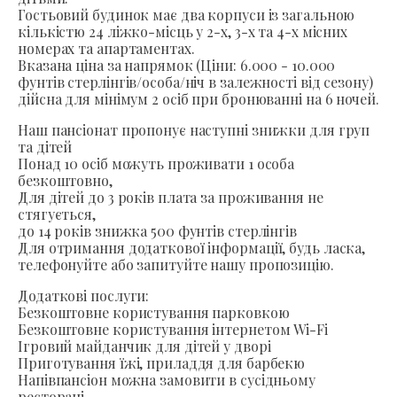
Гостьовий будинок має два корпуси із загальною
кількістю 24 ліжко-місць у 2-х, 3-х та 4-х місних
номерах та апартаментах.
Вказана ціна за напрямок (Ціни: 6.000 - 10.000
фунтів стерлінгів/особа/ніч в залежності від сезону)
дійсна для мінімум 2 осіб при бронюванні на 6 ночей.
Наш пансіонат пропонує наступні знижки для груп
та дітей
Понад 10 осіб можуть проживати 1 особа
безкоштовно,
Для дітей до 3 років плата за проживання не
стягується,
до 14 років знижка 500 фунтів стерлінгів
Для отримання додаткової інформації, будь ласка,
телефонуйте або запитуйте нашу пропозицію.
Додаткові послуги:
Безкоштовне користування парковкою
Безкоштовне користування інтернетом Wi-Fi
Ігровий майданчик для дітей у дворі
Приготування їжі, приладдя для барбекю
Напівпансіон можна замовити в сусідньому
ресторані.