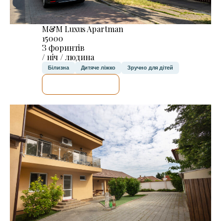
M&M Luxus Apartman
15000
З форинтів
/ ніч / людина
Білизна
Дитяче ліжко
Зручно для дітей
ДЕТАЛЬНІШЕ