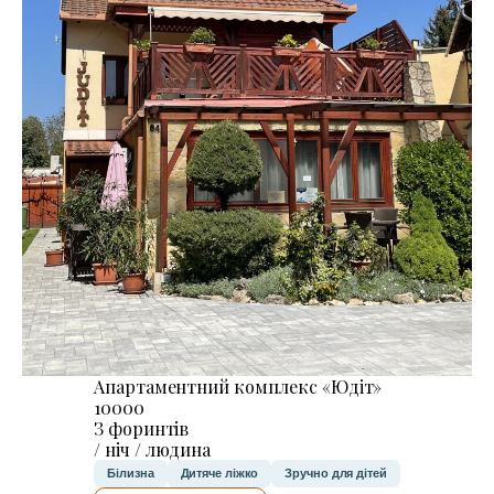
Апартаментний комплекс «Юдіт»
10000
З форинтів
/ ніч / людина
Білизна
Дитяче ліжко
Зручно для дітей