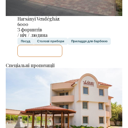
Harsányi Vendégház
6000
З форинтів
/ ніч / людина
Посуд
Столові прибори
Приладдя для барбекю
ДЕТАЛЬНІШЕ
Спеціальні пропозиції