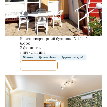
Багатоквартирний будинок "Natália''
6.000
З форинтів
/ ніч / людина
Білизна
Дитяче ліжко
Зручно для дітей
ДЕТАЛЬНІШЕ