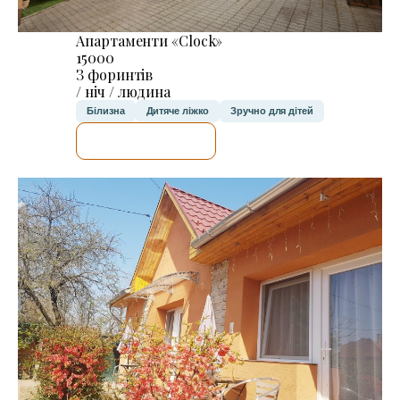
Апартаменти «Clock»
15000
З форинтів
/ ніч / людина
Білизна
Дитяче ліжко
Зручно для дітей
ДЕТАЛЬНІШЕ