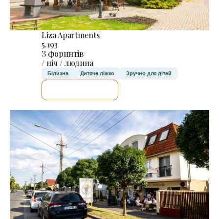
Liza Apartments
5.193
З форинтів
/ ніч / людина
Білизна
Дитяче ліжко
Зручно для дітей
ДЕТАЛЬНІШЕ