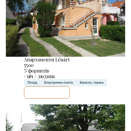
Апартаменти Lénárt
5500
З форинтів
/ ніч / людина
Посуд
Електрична плита
Балкон, тераса
ДЕТАЛЬНІШЕ