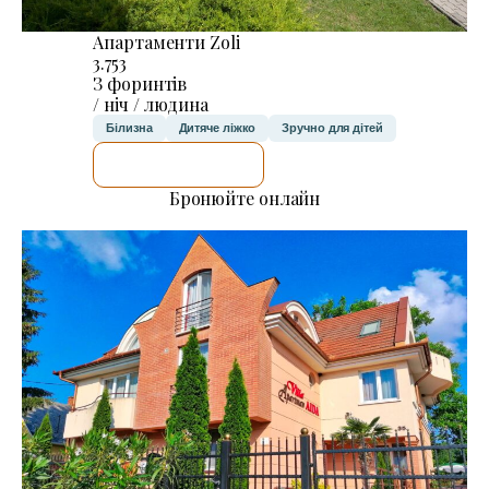
Апартаменти Zoli
3.753
З форинтів
/ ніч / людина
Білизна
Дитяче ліжко
Зручно для дітей
ДЕТАЛЬНІШЕ
Бронюйте онлайн