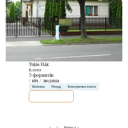
Tujás Ház
6.000
З форинтів
/ ніч / людина
Білизна
Посуд
Електрична плита
ДЕТАЛЬНІШЕ
1
2
Вперед »