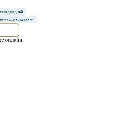
учно для дітей
ільчик для годування
ІШЕ
е онлайн