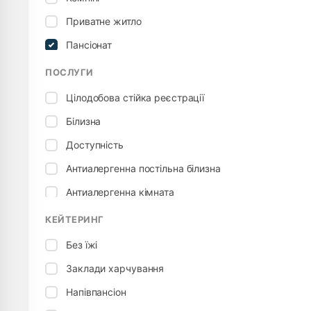
Приватне житло
Пансіонат
Гостьовий будинок
ПОСЛУГИ
Цілодобова стійка реєстрації
Білизна
Доступність
Антиалергенна постільна білизна
Антиалергенна кімната
Підключення до електромережі
КЕЙТЕРИНГ
Настільний теніс
Без їжі
Дитяче ліжко
Заклади харчування
Підходить для дітей
Напівпансіон
Дитячий стілець, стільчик для годування