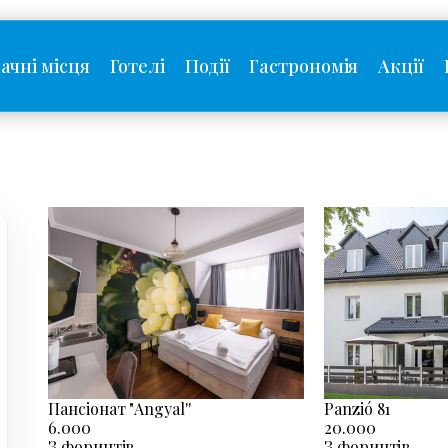
ачні місця
Готелі
Події
Гастрономія
Акції
Пансіонат "Angyal''
Panzió 81
6.000
20.000
З форинтів
З форинтів