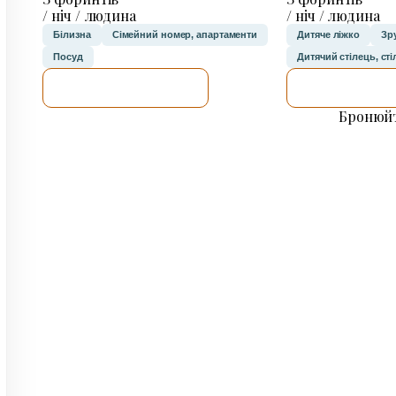
/ ніч / людина
/ ніч / людина
Білизна
Сімейний номер, апартаменти
Дитяче ліжко
Зр
Посуд
Дитячий стілець, ст
ДЕТАЛЬНІШЕ
ДЕТАЛЬН
Бронюйт