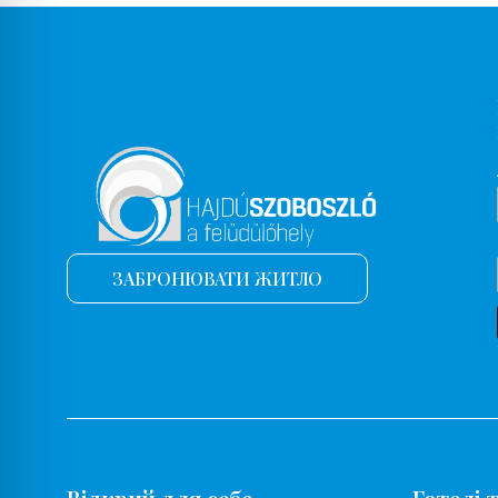
Балкон
Балкон, тераса
Сейф
Ресторан
Однорічна парцела
Столові прибори
Морозильна камера
ЗАБРОНЮВАТИ ЖИТЛО
Світлотерапія
Фітнес-зал
Перукарня
Приготування їжі, випічка
Двоспальне ліжко
Ванна