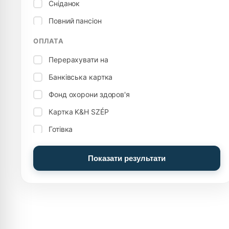
Сніданок
Критий басейн
Повний пансіон
Більярд
Вегетаріанська кухня
ОПЛАТА
Боулінг
Перерахувати на
Сімейний номер, апартаменти
Банківська картка
Футзал / настільний футбол
Фонд охорони здоров'я
Зберігання посилок
Картка K&H SZÉP
Кімнати для паління
Готівка
Посуд
Готівка: Євро (€)
Інші послуги
Показати результати
Картка MKB SZÉP
Електрична плита
Картка OTP SZÉP
Продукти
Басейн досвіду
Пригодницький басейн