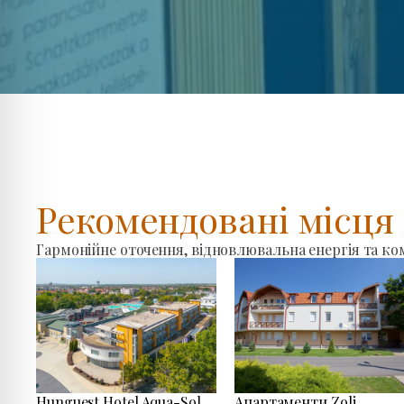
Рекомендовані місц
Гармонійне оточення, відновлювальна енергія та к
Hunguest Hotel Aqua-Sol
Апартаменти Zoli