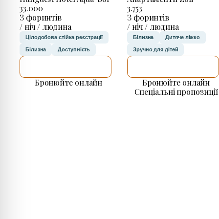
33.000
3.753
З форинтів
З форинтів
/ ніч / людина
/ ніч / людина
Цілодобова стійка реєстрації
Білизна
Дитяче ліжко
Білизна
Доступність
Зручно для дітей
ДЕТАЛЬНІШЕ
ДЕТАЛЬНІШЕ
Бронюйте онлайн
Бронюйте онлайн
Спеціальні пропозиції