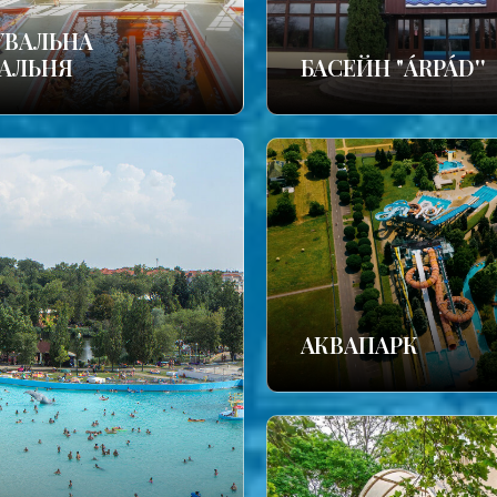
УВАЛЬНА
АЛЬНЯ
БАСЕЙН "ÁRPÁD''
АКВАПАРК