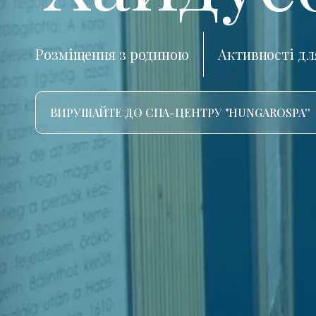
Розміщення з родиною
Активності дл
ВИРУШАЙТЕ ДО СПА-ЦЕНТРУ "HUNGAROSPA''