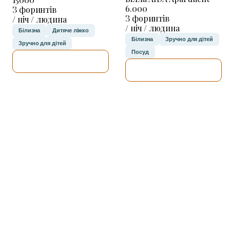
6.000
З форинтів
З форинтів
/ ніч / людина
/ ніч / людина
Білизна
Дитяче ліжко
Білизна
Зручно для дітей
Зручно для дітей
Посуд
ДЕТАЛЬНІШЕ
ДЕТАЛЬНІШЕ