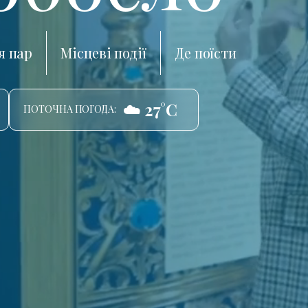
я пар
Місцеві події
Де поїсти
☁️ 27°C
ПОТОЧНА ПОГОДА: