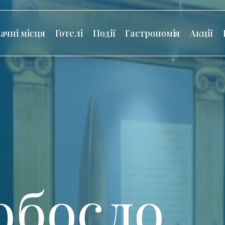
ачні місця
Готелі
Події
Гастрономія
Акції
обосло