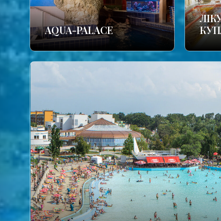
ЛІК
AQUA-PALACE
КУП