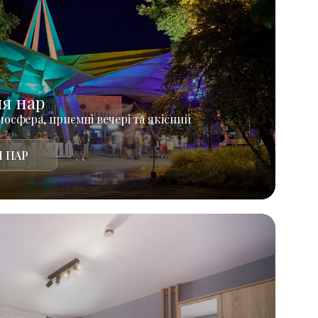
ля пар
осфера, приємні вечері та якісний
 ПАР