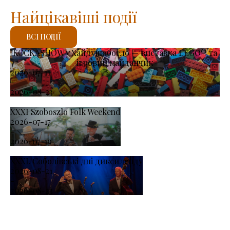
Найцікавіші події
ВСІ ПОДІЇ
KOCKASHOW у Хайдушобосло — виставка LEGO® та
ігровий майданчик
2026-07-11
-
2026-08-23
XXXI Szoboszlo Folk Weekend
2026-07-17
-
2026-07-19
XXXI. Соболівські дні диксиленду
2026-08-21
-
2026-08-23