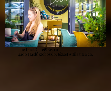
The Duck Cafe&Bistro
4200 Hajdúszoboszló, József Attila utca 20.