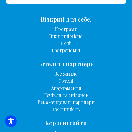
Відкрий для себе.
Програми
Визначні місця
Події
Гастрономія
Готелі та партнери
Все житло
Готелі
Апартаменти
Ночівля та сніданок
Рекомендовані партнери
Гостинність
Корисні сайти
ПОШУК ЖИТЛА