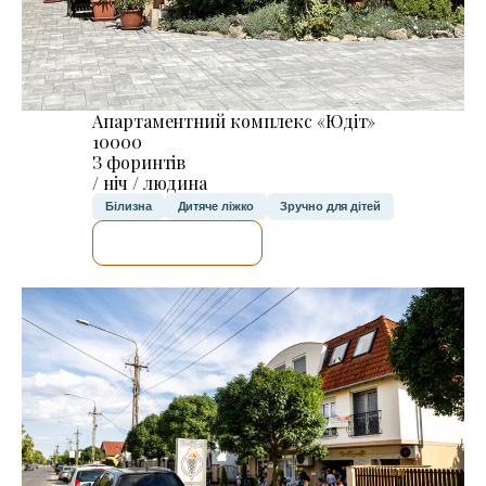
Апартаментний комплекс «Юдіт»
10000
З форинтів
/ ніч / людина
Білизна
Дитяче ліжко
Зручно для дітей
ДЕТАЛЬНІШЕ