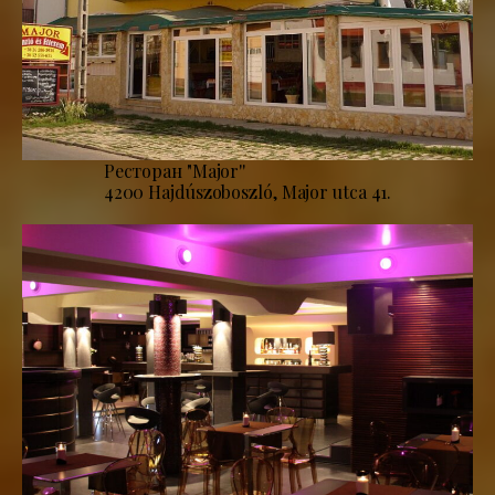
Ресторан "Major''
4200 Hajdúszoboszló, Major utca 41.