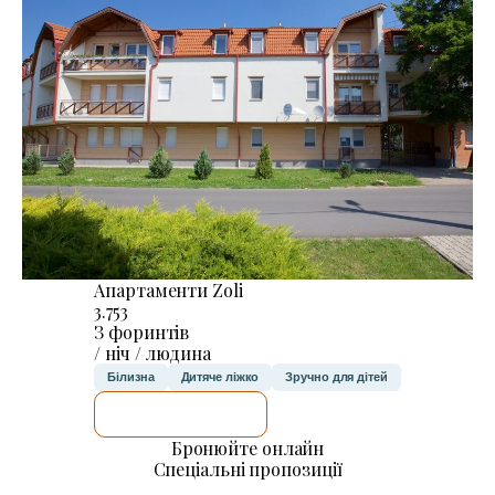
Апартаменти Zoli
3.753
З форинтів
/ ніч / людина
Білизна
Дитяче ліжко
Зручно для дітей
ДЕТАЛЬНІШЕ
Бронюйте онлайн
Спеціальні пропозиції