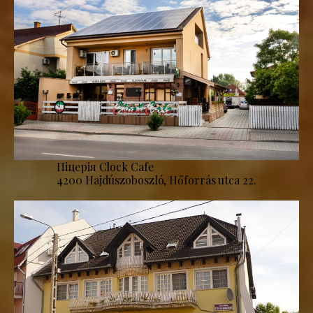
Піцерія Clock Cafe
4200 Hajdúszoboszló, Hőforrás utca 22.