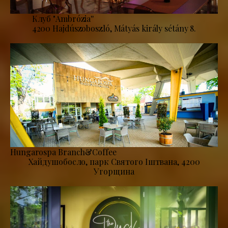
Клуб "Ambrózia''
4200 Hajdúszoboszló, Mátyás király sétány 8.
Hungarospa Branch&Coffee
Хайдушобосло, парк Святого Іштвана, 4200
Угорщина