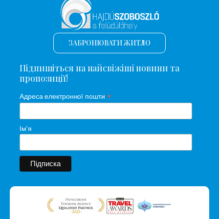
ЗАБРОНЮВАТИ ЖИТЛО
Підпишіться на найсвіжіші новини та
пропозиції!
*
Адреса електронної пошти
Ім'я