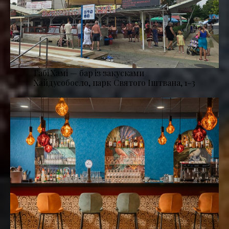
Габі Хамі — бар із закусками
Хайдусобосло, парк Святого Іштвана, 1–3