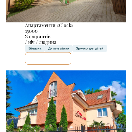
Апартаменти «Clock»
15000
З форинтів
/ ніч / людина
Білизна
Дитяче ліжко
Зручно для дітей
ДЕТАЛЬНІШЕ