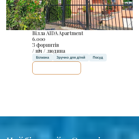
Вілла AIDA Apartment
6.000
З форинтів
/ ніч / людина
Білизна
Зручно для дітей
Посуд
ДЕТАЛЬНІШЕ