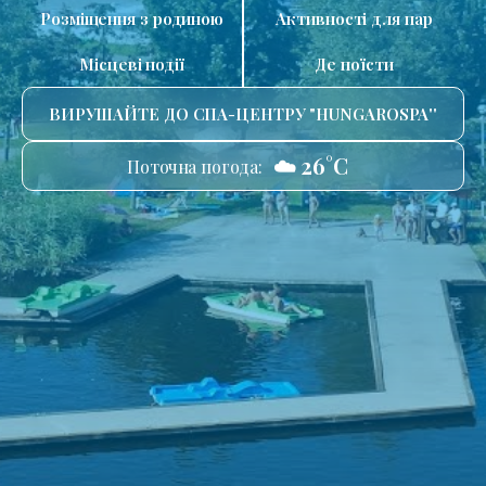
Розміщення з родиною
Активності для пар
Місцеві події
Де поїсти
ВИРУШАЙТЕ ДО СПА-ЦЕНТРУ "HUNGAROSPA''
☁️ 26°C
Поточна погода: