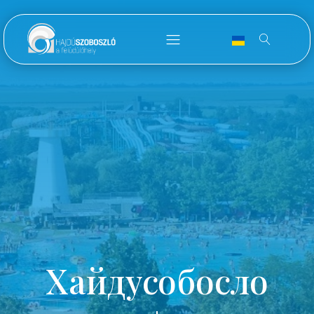
Хайдусобосло