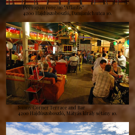
Ресторан готелю "Atlantis''
4200 Hajdúszoboszló, Damjanich utca 10.
Sunny Corner Terrace and Bar
4200 Hajdúszoboszló, Mátyás király sétány 10.