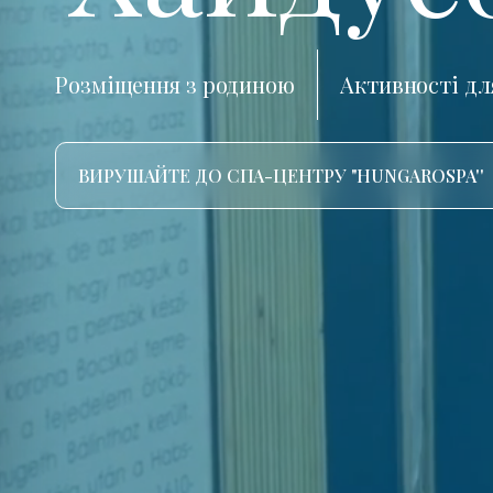
Розміщення з родиною
Активності дл
ВИРУШАЙТЕ ДО СПА-ЦЕНТРУ "HUNGAROSPA''