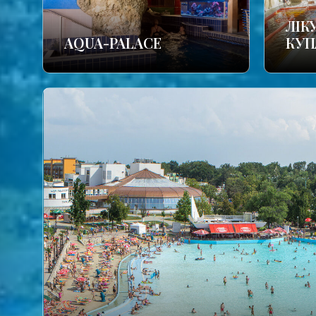
ЛІК
AQUA-PALACE
КУП