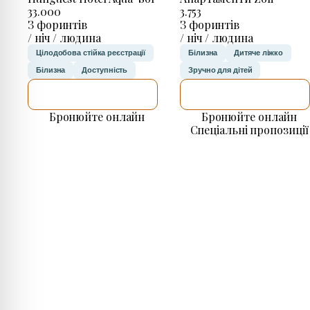
33.000
3.753
З форинтів
З форинтів
/ ніч / людина
/ ніч / людина
Цілодобова стійка реєстрації
Білизна
Дитяче ліжко
Білизна
Доступність
Зручно для дітей
ДЕТАЛЬНІШЕ
ДЕТАЛЬНІШЕ
Бронюйте онлайн
Бронюйте онлайн
Спеціальні пропозиції