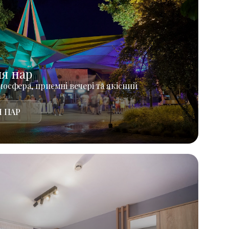
ля пар
осфера, приємні вечері та якісний
 ПАР