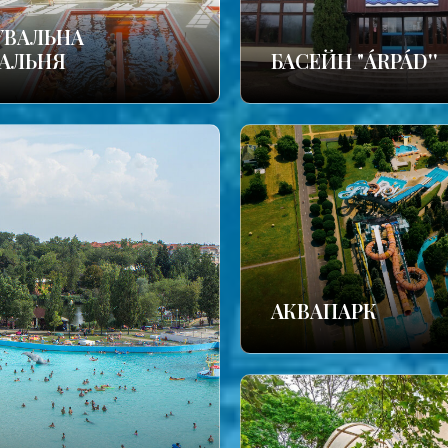
УВАЛЬНА
АЛЬНЯ
БАСЕЙН "ÁRPÁD''
АКВАПАРК