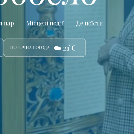
я пар
Місцеві події
Де поїсти
☁️ 21°C
ПОТОЧНА ПОГОДА: