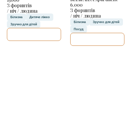
6.000
З форинтів
З форинтів
/ ніч / людина
/ ніч / людина
Білизна
Дитяче ліжко
Білизна
Зручно для дітей
Зручно для дітей
Посуд
ДЕТАЛЬНІШЕ
ДЕТАЛЬНІШЕ