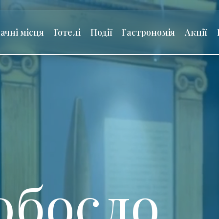
ачні місця
Готелі
Події
Гастрономія
Акції
обосло