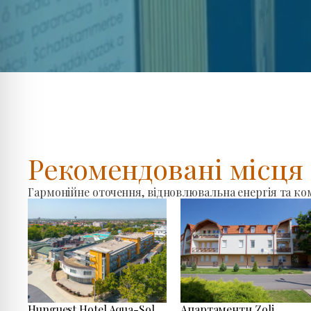
Рекомендовані місц
Гармонійне оточення, відновлювальна енергія та к
Hunguest Hotel Aqua-Sol
Апартаменти Zoli