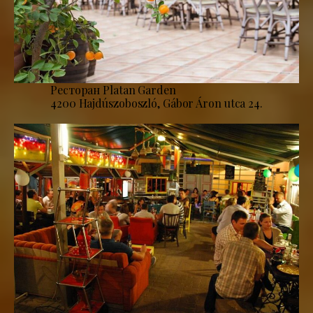
Ресторан Platan Garden
4200 Hajdúszoboszló, Gábor Áron utca 24.