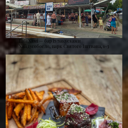
Габі Хамі — бар із закусками
Хайдусобосло, парк Святого Іштвана, 1–3