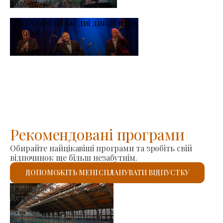
2026-07-19
XXXI. Соболівські дні диксиленду
2026-08-21
-
2026-08-23
Рекомендовані програми
Обирайте найцікавіші програми та зробіть свій
відпочинок ще більш незабутнім.
ДОПОМОЖІТЬ МЕНІ СПЛАНУВАТИ ВІДПУСТКУ
Римо-католицький костел Св
Детальніше