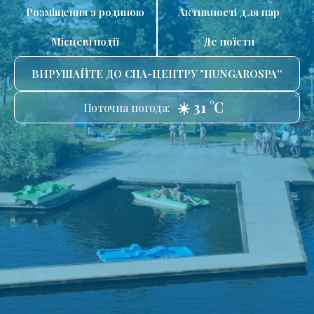
Розміщення з родиною
Активності для пар
Місцеві події
Де поїсти
ВИРУШАЙТЕ ДО СПА-ЦЕНТРУ "HUNGAROSPA''
☀️ 31 °C
Поточна погода: