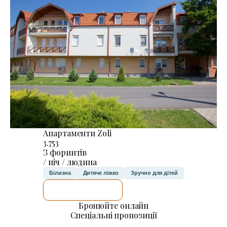
Апартаменти Zoli
3.753
З форинтів
/ ніч / людина
Білизна
Дитяче ліжко
Зручно для дітей
ДЕТАЛЬНІШЕ
Бронюйте онлайн
Спеціальні пропозиції