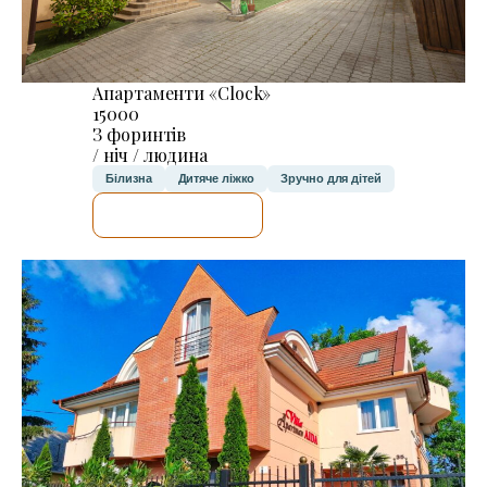
Апартаменти «Clock»
15000
З форинтів
/ ніч / людина
Білизна
Дитяче ліжко
Зручно для дітей
ДЕТАЛЬНІШЕ