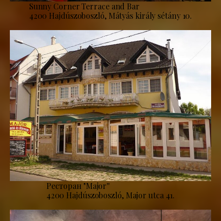
Sunny Corner Terrace and Bar
4200 Hajdúszoboszló, Mátyás király sétány 10.
Ресторан "Major''
4200 Hajdúszoboszló, Major utca 41.