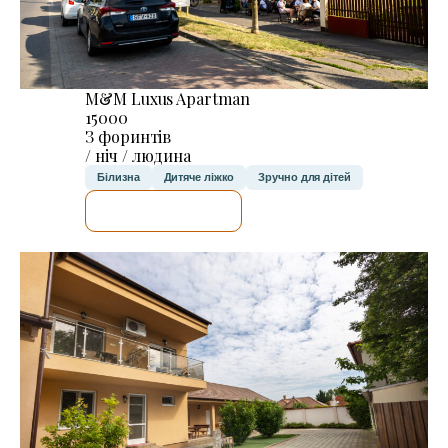
M&M Luxus Apartman
15000
З форинтів
/ ніч / людина
Білизна
Дитяче ліжко
Зручно для дітей
ДЕТАЛЬНІШЕ