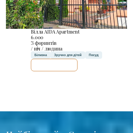
Вілла AIDA Apartment
6.000
З форинтів
/ ніч / людина
Білизна
Зручно для дітей
Посуд
ДЕТАЛЬНІШЕ