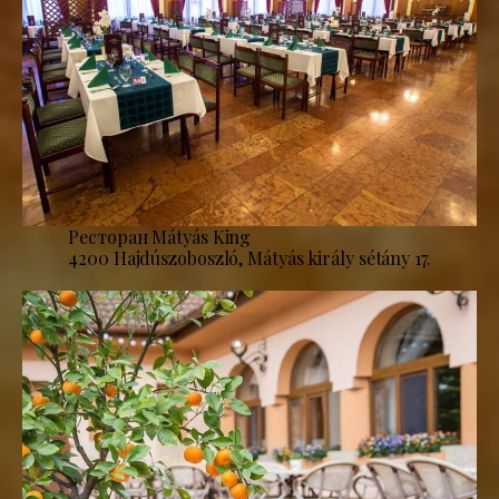
Ресторан Mátyás King
4200 Hajdúszoboszló, Mátyás király sétány 17.