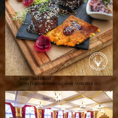
Кафе "Vadaskert''
4200 Hajdúszoboszló, Gábor Áron utca 12.