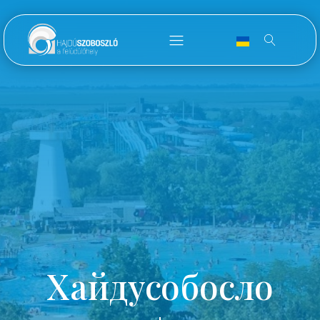
Хайдусобосло