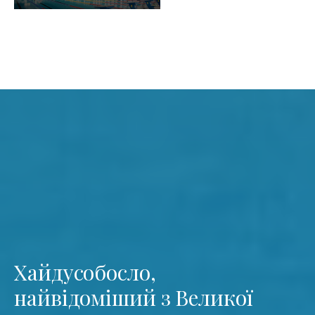
Хайдусобосло,
найвідоміший з Великої