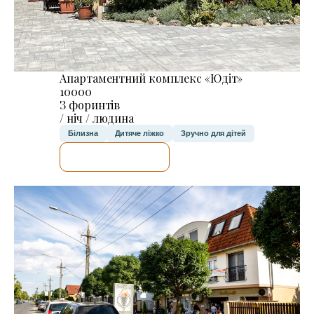
Апартаментний комплекс «Юдіт»
10000
З форинтів
/ ніч / людина
Білизна
Дитяче ліжко
Зручно для дітей
ДЕТАЛЬНІШЕ