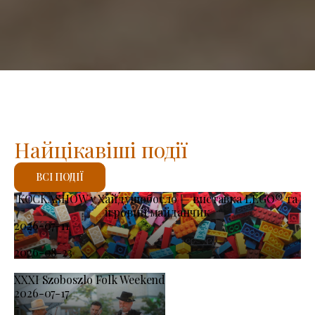
Найцікавіші події
ВСІ ПОДІЇ
KOCKASHOW у Хайдушобосло — виставка LEGO® та
ігровий майданчик
2026-07-11
-
2026-08-23
XXXI Szoboszlo Folk Weekend
2026-07-17
-