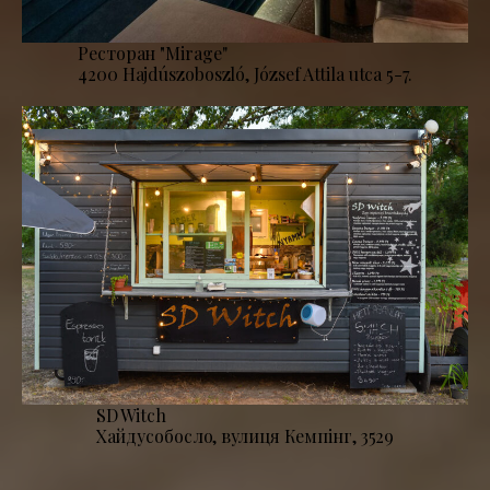
Ресторан "Mirage''
4200 Hajdúszoboszló, József Attila utca 5-7.
SD Witch
Хайдусобосло, вулиця Кемпінг, 3529