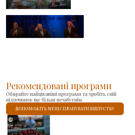
-
2026-07-19
XXXI. Соболівські дні диксиленду
2026-08-21
-
2026-08-23
Рекомендовані програми
Обирайте найцікавіші програми та зробіть свій
відпочинок ще більш незабутнім.
ДОПОМОЖІТЬ МЕНІ СПЛАНУВАТИ ВІДПУСТКУ
Римо-католицький костел Святого Ласло
Детальніше