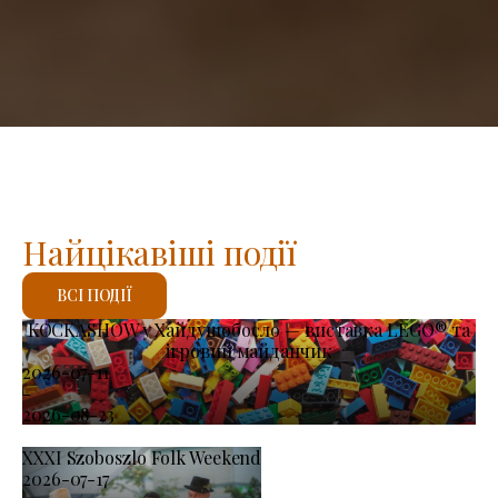
Найцікавіші події
ВСІ ПОДІЇ
KOCKASHOW у Хайдушобосло — виставка LEGO® та
ігровий майданчик
2026-07-11
-
2026-08-23
XXXI Szoboszlo Folk Weekend
2026-07-17