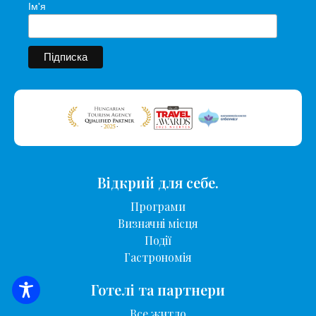
Ім'я
Відкрий для себе.
Програми
Визначні місця
Події
Гастрономія
Готелі та партнери
ПОШУК ЖИТЛА
Все житло