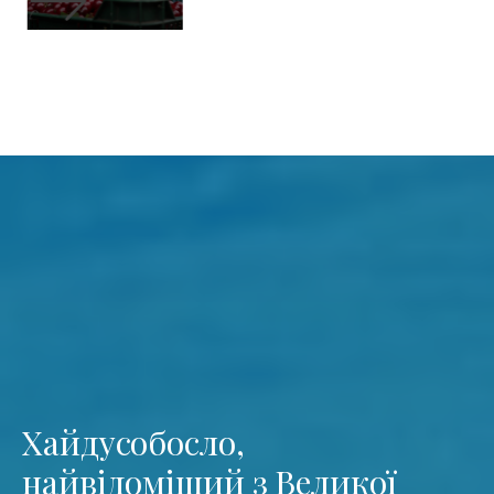
Хайдусобосло,
найвідоміший з Великої