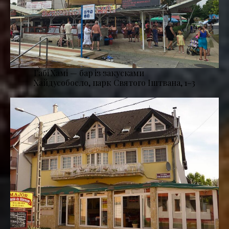
Габі Хамі — бар із закусками
Хайдусобосло, парк Святого Іштвана, 1–3