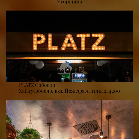
Угорщина
PLATZ Собосло
Хайдусобосло, вул. Йожефа Аттіли, 2, 4200