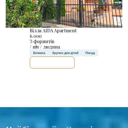
Вілла AIDA Apartment
6.000
З форинтів
/ ніч / людина
Білизна
Зручно для дітей
Посуд
ДЕТАЛЬНІШЕ