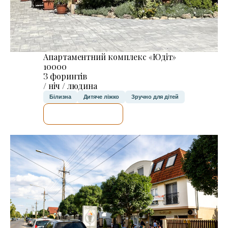
Апартаментний комплекс «Юдіт»
10000
З форинтів
/ ніч / людина
Білизна
Дитяче ліжко
Зручно для дітей
ДЕТАЛЬНІШЕ