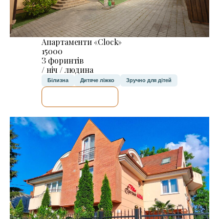
Апартаменти «Clock»
15000
З форинтів
/ ніч / людина
Білизна
Дитяче ліжко
Зручно для дітей
ДЕТАЛЬНІШЕ