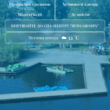
Розміщення з родиною
Активності для пар
Місцеві події
Де поїсти
ВИРУШАЙТЕ ДО СПА-ЦЕНТРУ "HUNGAROSPA''
☁️ 32 °C
Поточна погода: