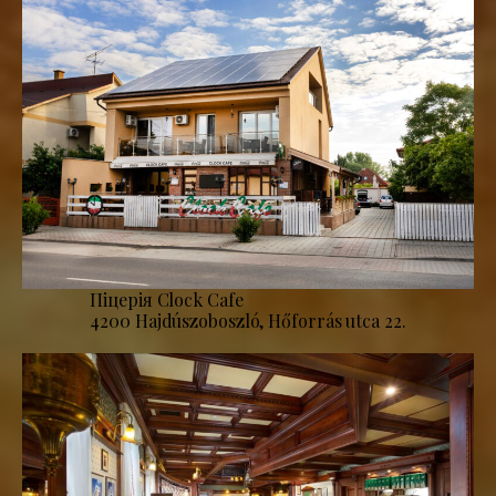
Піцерія Clock Cafe
4200 Hajdúszoboszló, Hőforrás utca 22.