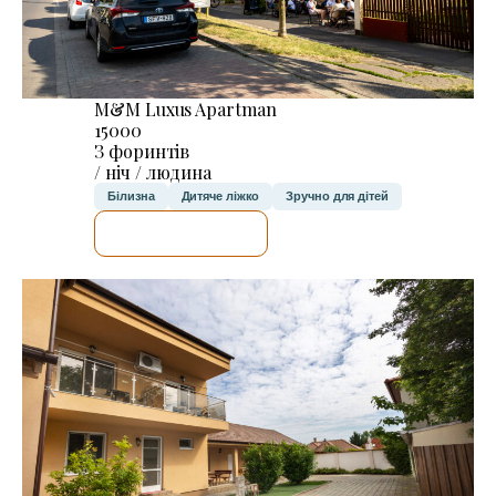
M&M Luxus Apartman
15000
З форинтів
/ ніч / людина
Білизна
Дитяче ліжко
Зручно для дітей
ДЕТАЛЬНІШЕ