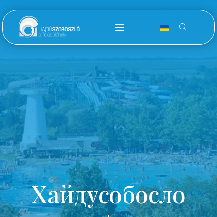
Хайдусобосло