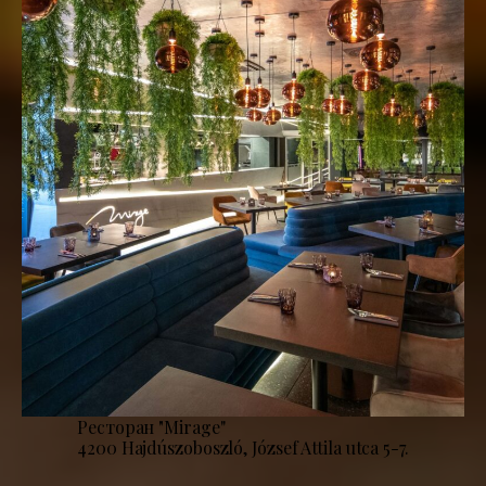
Ресторан "Mirage''
4200 Hajdúszoboszló, József Attila utca 5-7.