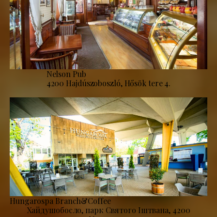
Nelson Pub
4200 Hajdúszoboszló, Hősök tere 4.
Hungarospa Branch&Coffee
Хайдушобосло, парк Святого Іштвана, 4200