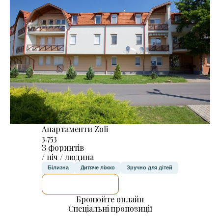
Апартаменти Zoli
3.753
З форинтів
/ ніч / людина
Білизна
Дитяче ліжко
Зручно для дітей
ДЕТАЛЬНІШЕ
Бронюйте онлайн
Спеціальні пропозиції