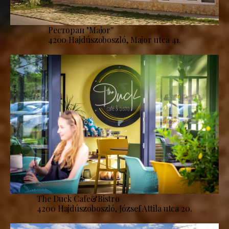
Ресторан "Major''
4200 Hajdúszoboszló, Major utca 41.
The Duck Cafe&Bistro
4200 Hajdúszoboszló, József Attila utca 20.