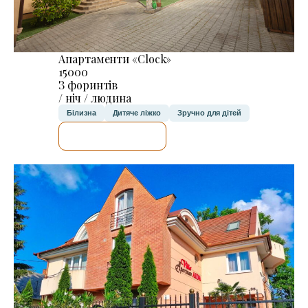
Апартаменти «Clock»
15000
З форинтів
/ ніч / людина
Білизна
Дитяче ліжко
Зручно для дітей
ДЕТАЛЬНІШЕ