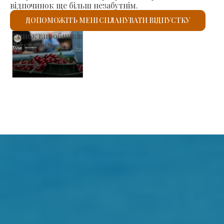
відпочинок ще більш незабутнім.
ДОПОМОЖІТЬ МЕНІ СПЛАНУВАТИ ВІДПУСТКУ
Римо-католицький костел Святого Ласло
Детальніше