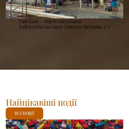
Габі Хамі — бар із закусками
Хайдусобосло, парк Святого Іштвана, 1–3
Найцікавіші події
ВСІ ПОДІЇ
KOCKASHOW у Хайдушобосло — виставка LEGO® та
ігровий майданчик