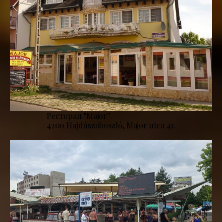
Ресторан "Major''
4200 Hajdúszoboszló, Major utca 41.