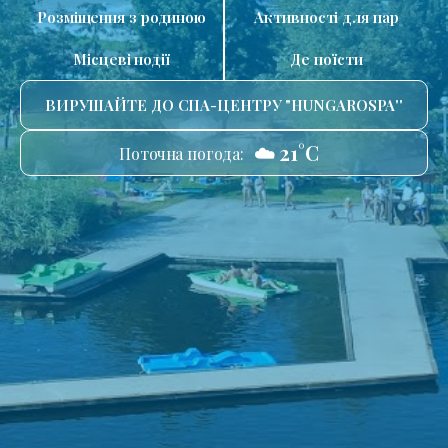
Розміщення з родиною
Активності для пар
Місцеві події
Де поїсти
ВИРУШАЙТЕ ДО СПА-ЦЕНТРУ "HUNGAROSPA''
☁️ 21°C
Поточна погода: