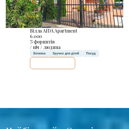
Вілла AIDA Apartment
6.000
З форинтів
/ ніч / людина
Білизна
Зручно для дітей
Посуд
ДЕТАЛЬНІШЕ