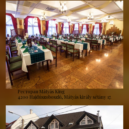
Ресторан Mátyás King
4200 Hajdúszoboszló, Mátyás király sétány 17.