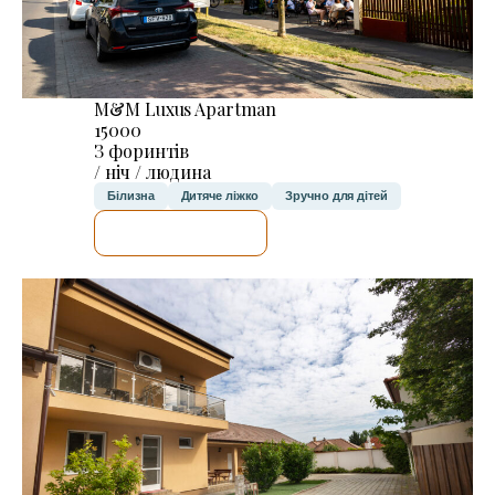
M&M Luxus Apartman
15000
З форинтів
/ ніч / людина
Білизна
Дитяче ліжко
Зручно для дітей
ДЕТАЛЬНІШЕ