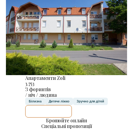
Апартаменти Zoli
3.753
З форинтів
/ ніч / людина
Білизна
Дитяче ліжко
Зручно для дітей
ДЕТАЛЬНІШЕ
Бронюйте онлайн
Спеціальні пропозиції