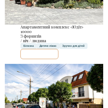
Апартаментний комплекс «Юдіт»
10000
З форинтів
/ ніч / людина
Білизна
Дитяче ліжко
Зручно для дітей
ДЕТАЛЬНІШЕ