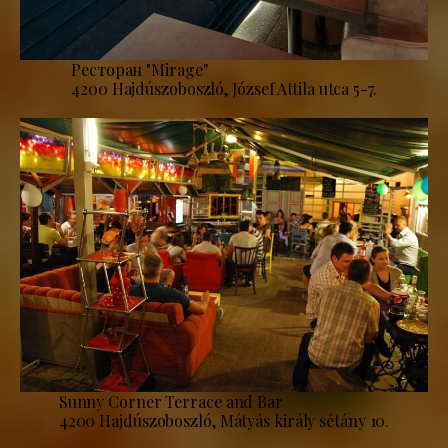
Ресторан "Mirage''
4200 Hajdúszoboszló, József Attila utca 5-7.
Sunny Corner Terrace and Bar
4200 Hajdúszoboszló, Mátyás király sétány 10.