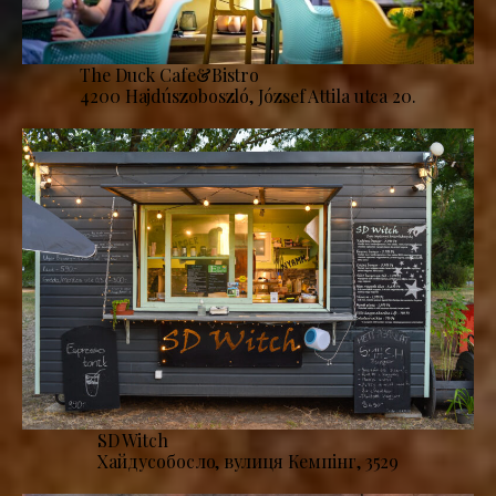
The Duck Cafe&Bistro
4200 Hajdúszoboszló, József Attila utca 20.
SD Witch
Хайдусобосло, вулиця Кемпінг, 3529