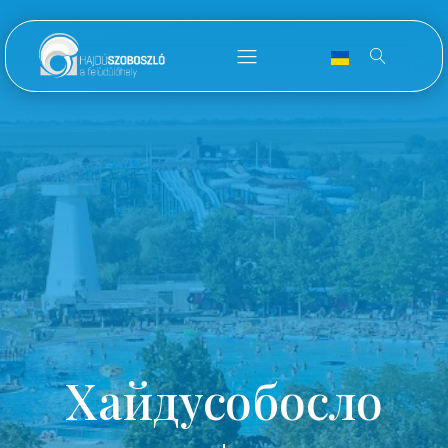
Хайдусобосло