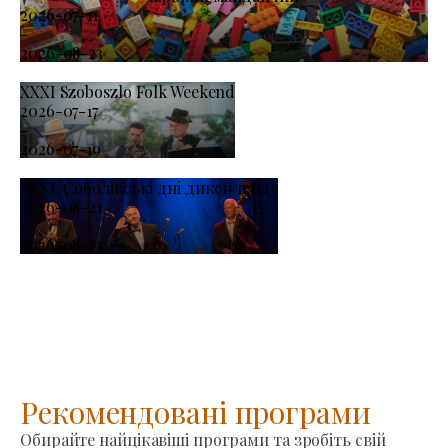
2026-07-11
-
2026-08-23
XXXI Szoboszlo Folk Weekend
2026-07-17
-
2026-07-19
XXXI. Соболівські дні диксиленду
2026-08-21
-
2026-08-23
Рекомендовані програми
Обирайте найцікавіші програми та зробіть свій