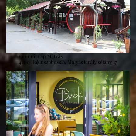
Винний бар Mátyás
4200 Hajdúszoboszló, Mátyás király sétány 17.