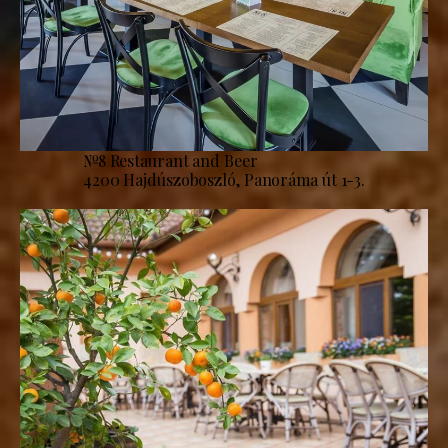
№8 Restaurant and Beer
4200 Hajdúszoboszló, Panoráma út 1-3.