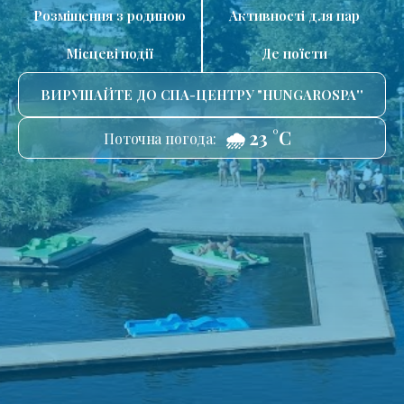
Розміщення з родиною
Активності для пар
Місцеві події
Де поїсти
ВИРУШАЙТЕ ДО СПА-ЦЕНТРУ "HUNGAROSPA''
🌧️ 23 °C
Поточна погода: