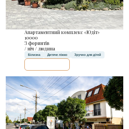
Апартаментний комплекс «Юдіт»
10000
З форинтів
/ ніч / людина
Білизна
Дитяче ліжко
Зручно для дітей
ДЕТАЛЬНІШЕ