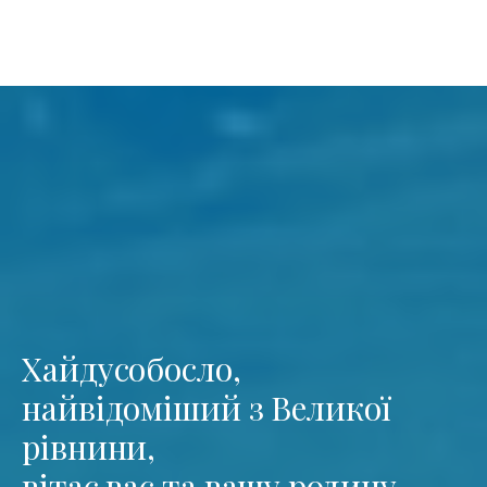
Хайдусобосло,
найвідоміший з Великої
рівнини,
вітає вас та вашу родину.