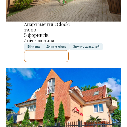
Апартаменти «Clock»
15000
З форинтів
/ ніч / людина
Білизна
Дитяче ліжко
Зручно для дітей
ДЕТАЛЬНІШЕ