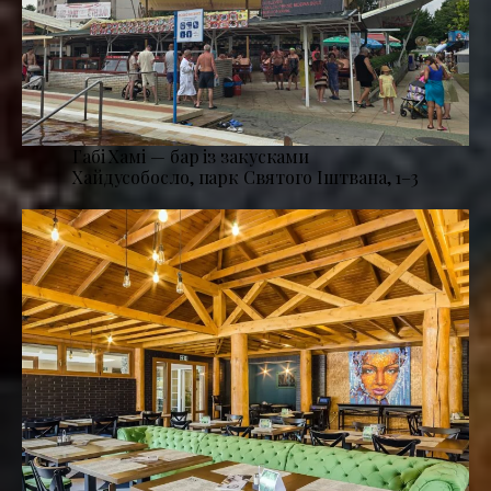
Габі Хамі — бар із закусками
Хайдусобосло, парк Святого Іштвана, 1–3