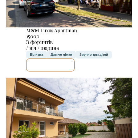
M&M Luxus Apartman
15000
З форинтів
/ ніч / людина
Білизна
Дитяче ліжко
Зручно для дітей
ДЕТАЛЬНІШЕ