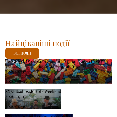
Найцікавіші події
ВСІ ПОДІЇ
KOCKASHOW у Хайдушобосло — виставка LEGO® та
ігровий майданчик
2026-07-11
-
2026-08-23
XXXI Szoboszlo Folk Weekend
2026-07-17
-
2026-07-19
XXXI. Соболівські дні диксиленду