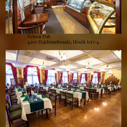
Nelson Pub
4200 Hajdúszoboszló, Hősök tere 4.