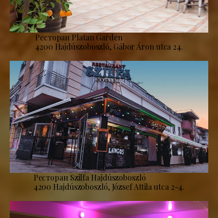
Ресторан Platan Garden
4200 Hajdúszoboszló, Gábor Áron utca 24.
Ресторан Szilfa Hajdúszoboszló
4200 Hajdúszoboszló, József Attila utca 2-4.