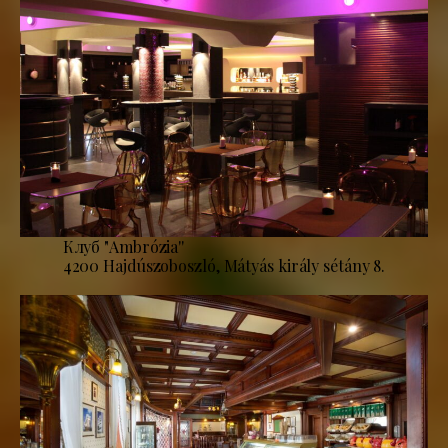
Клуб "Ambrózia''
4200 Hajdúszoboszló, Mátyás király sétány 8.