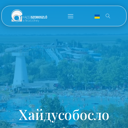
Хайдусобосло