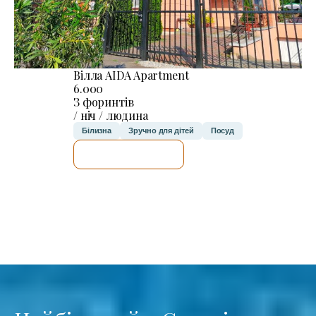
Вілла AIDA Apartment
6.000
З форинтів
/ ніч / людина
Білизна
Зручно для дітей
Посуд
ДЕТАЛЬНІШЕ