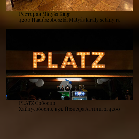
Ресторан Mátyás King
4200 Hajdúszoboszló, Mátyás király sétány 17.
PLATZ Собосло
Хайдусобосло, вул. Йожефа Аттіли, 2, 4200