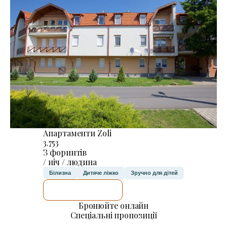
Апартаменти Zoli
3.753
З форинтів
/ ніч / людина
Білизна
Дитяче ліжко
Зручно для дітей
ДЕТАЛЬНІШЕ
Бронюйте онлайн
Спеціальні пропозиції