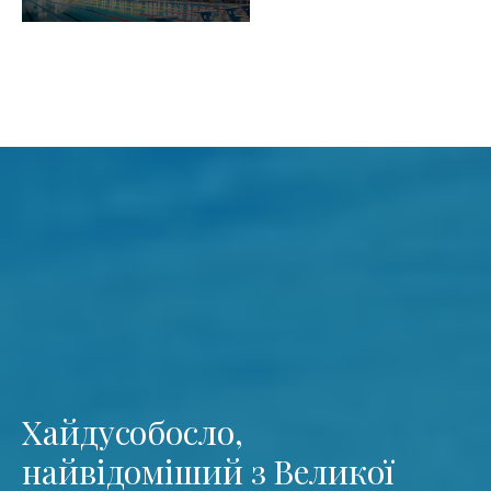
Хайдусобосло,
найвідоміший з Великої