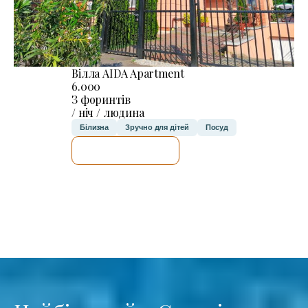
Вілла AIDA Apartment
6.000
З форинтів
/ ніч / людина
Білизна
Зручно для дітей
Посуд
ДЕТАЛЬНІШЕ