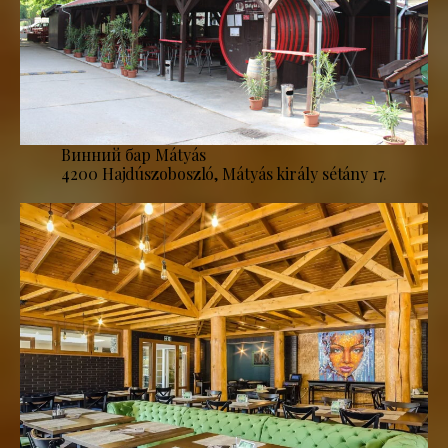
Винний бар Mátyás
4200 Hajdúszoboszló, Mátyás király sétány 17.