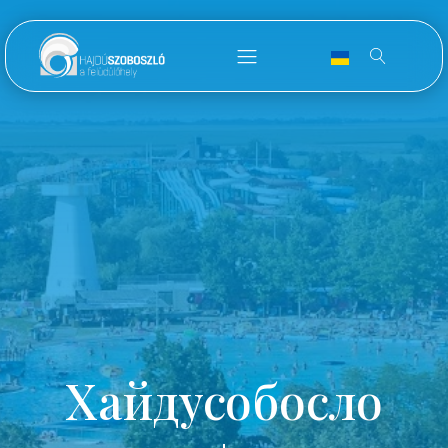
Хайдусобосло