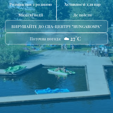
Розміщення з родиною
Активності для пар
Місцеві події
Де поїсти
ВИРУШАЙТЕ ДО СПА-ЦЕНТРУ "HUNGAROSPA''
☁️ 27°C
Поточна погода: