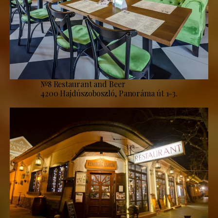
№8 Restaurant and Beer
4200 Hajdúszoboszló, Panoráma út 1-3.