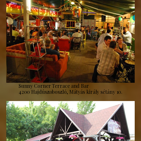
Sunny Corner Terrace and Bar
4200 Hajdúszoboszló, Mátyás király sétány 10.