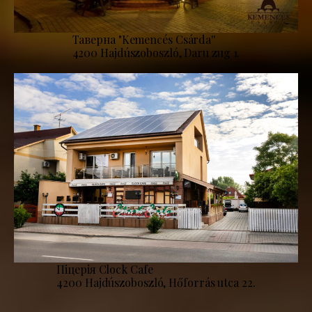
Таверна "Kemencés Csárda''
4200 Hajdúszoboszló, Daru zug 1.
Піцерія Clock Cafe
4200 Hajdúszoboszló, Hőforrás utca 22.