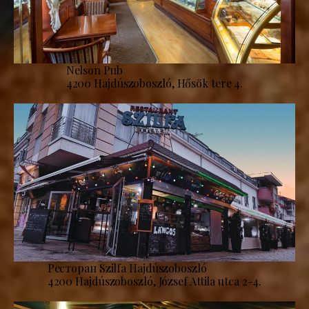
Nelson Pub
4200 Hajdúszoboszló, Hősök tere 4.
Ресторан Szilfa Hajdúszoboszló
4200 Hajdúszoboszló, József Attila utca 2-4.