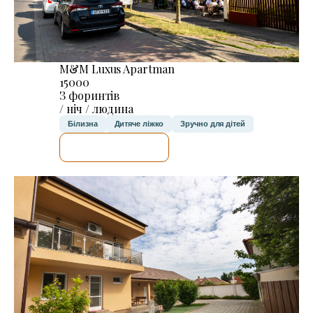
M&M Luxus Apartman
15000
З форинтів
/ ніч / людина
Білизна
Дитяче ліжко
Зручно для дітей
ДЕТАЛЬНІШЕ