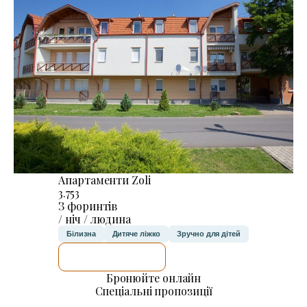
Апартаменти Zoli
3.753
З форинтів
/ ніч / людина
Білизна
Дитяче ліжко
Зручно для дітей
ДЕТАЛЬНІШЕ
Бронюйте онлайн
Спеціальні пропозиції