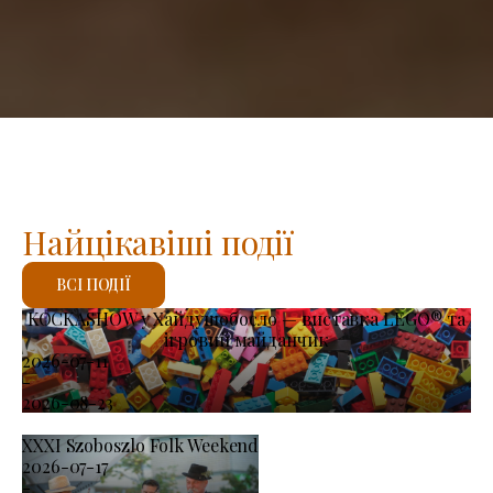
Найцікавіші події
ВСІ ПОДІЇ
KOCKASHOW у Хайдушобосло — виставка LEGO® та
ігровий майданчик
2026-07-11
-
2026-08-23
XXXI Szoboszlo Folk Weekend
2026-07-17
-