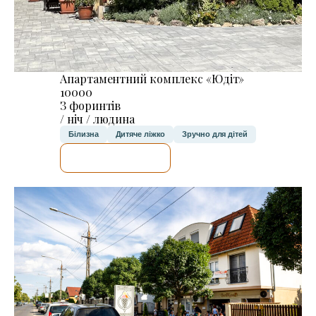
Апартаментний комплекс «Юдіт»
10000
З форинтів
/ ніч / людина
Білизна
Дитяче ліжко
Зручно для дітей
ДЕТАЛЬНІШЕ