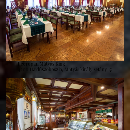
Ресторан Mátyás King
4200 Hajdúszoboszló, Mátyás király sétány 17.