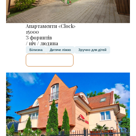
Апартаменти «Clock»
15000
З форинтів
/ ніч / людина
Білизна
Дитяче ліжко
Зручно для дітей
ДЕТАЛЬНІШЕ