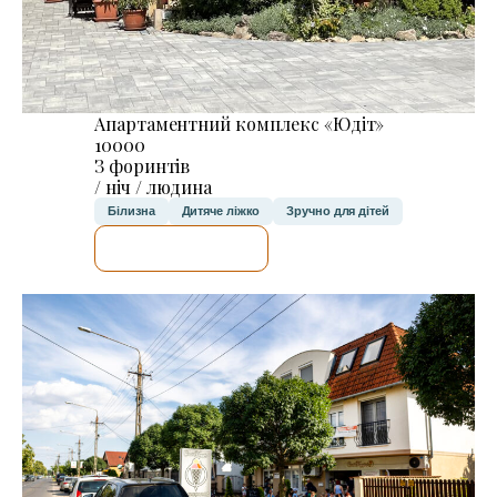
Апартаментний комплекс «Юдіт»
10000
З форинтів
/ ніч / людина
Білизна
Дитяче ліжко
Зручно для дітей
ДЕТАЛЬНІШЕ