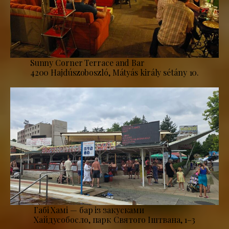
Sunny Corner Terrace and Bar
4200 Hajdúszoboszló, Mátyás király sétány 10.
Габі Хамі — бар із закусками
Хайдусобосло, парк Святого Іштвана, 1–3