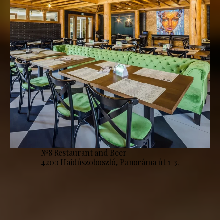
№8 Restaurant and Beer
4200 Hajdúszoboszló, Panoráma út 1-3.