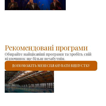
-
2026-08-23
Рекомендовані програми
Обирайте найцікавіші програми та зробіть свій
відпочинок ще більш незабутнім.
ДОПОМОЖІТЬ МЕНІ СПЛАНУВАТИ ВІДПУСТКУ
ок виробників
Римо-
альніше
Детал