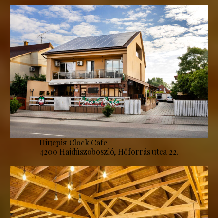
Піцерія Clock Cafe
4200 Hajdúszoboszló, Hőforrás utca 22.