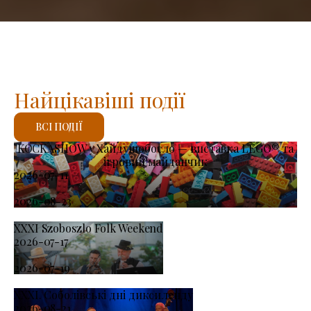
Найцікавіші події
ВСІ ПОДІЇ
KOCKASHOW у Хайдушобосло — виставка LEGO® та
ігровий майданчик
2026-07-11
-
2026-08-23
XXXI Szoboszlo Folk Weekend
2026-07-17
-
2026-07-19
XXXI. Соболівські дні диксиленду
2026-08-21