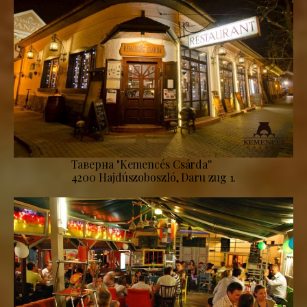
Таверна "Kemencés Csárda''
4200 Hajdúszoboszló, Daru zug 1.