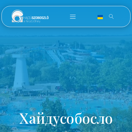
Хайдусобосло