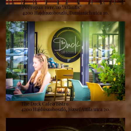
Ресторан готелю "Atlantis''
4200 Hajdúszoboszló, Damjanich utca 10.
The Duck Cafe&Bistro
4200 Hajdúszoboszló, József Attila utca 20.