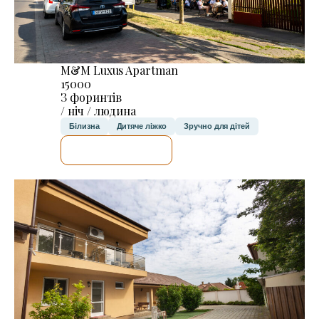
M&M Luxus Apartman
15000
З форинтів
/ ніч / людина
Білизна
Дитяче ліжко
Зручно для дітей
ДЕТАЛЬНІШЕ