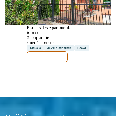
Вілла AIDA Apartment
6.000
З форинтів
/ ніч / людина
Білизна
Зручно для дітей
Посуд
ДЕТАЛЬНІШЕ