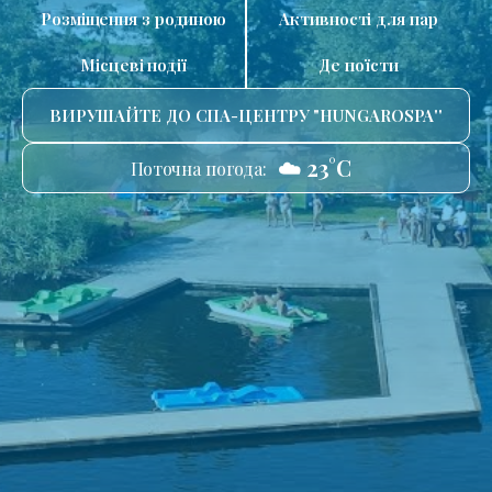
Розміщення з родиною
Активності для пар
Місцеві події
Де поїсти
ВИРУШАЙТЕ ДО СПА-ЦЕНТРУ "HUNGAROSPA''
☁️ 23°C
Поточна погода: