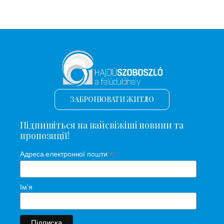
ЗАБРОНЮВАТИ ЖИТЛО
Підпишіться на найсвіжіші новини та
пропозиції!
*
Адреса електронної пошти
Ім'я