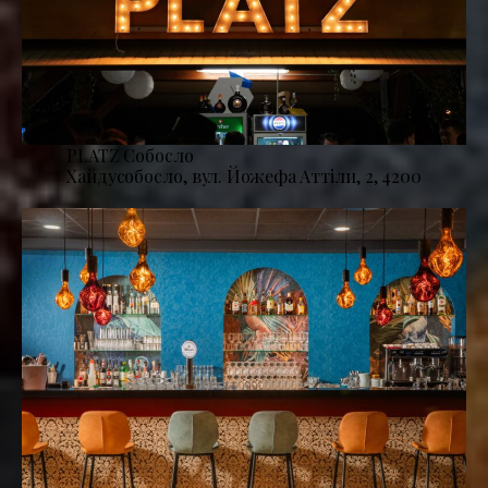
PLATZ Собосло
Хайдусобосло, вул. Йожефа Аттіли, 2, 4200