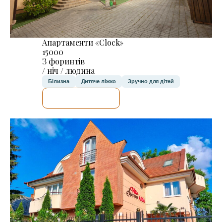
Апартаменти «Clock»
15000
З форинтів
/ ніч / людина
Білизна
Дитяче ліжко
Зручно для дітей
ДЕТАЛЬНІШЕ