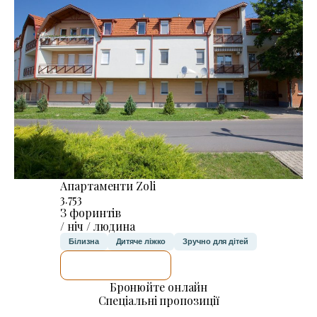
Апартаменти Zoli
3.753
З форинтів
/ ніч / людина
Білизна
Дитяче ліжко
Зручно для дітей
ДЕТАЛЬНІШЕ
Бронюйте онлайн
Спеціальні пропозиції