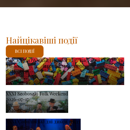
Найцікавіші події
ВСІ ПОДІЇ
KOCKASHOW у Хайдушобосло — виставка LEGO® та
ігровий майданчик
2026-07-11
-
2026-08-23
XXXI Szoboszlo Folk Weekend
2026-07-17
-
2026-07-19
XXXI. Соболівські дні диксиленду
2026-08-21