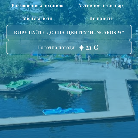
Розміщення з родиною
Активності для пар
Місцеві події
Де поїсти
ВИРУШАЙТЕ ДО СПА-ЦЕНТРУ "HUNGAROSPA''
☀️ 21°C
Поточна погода: