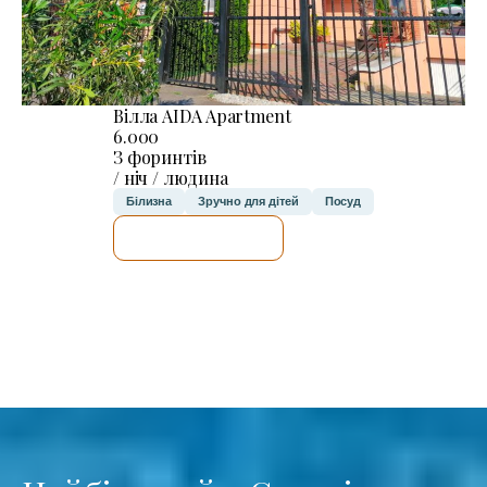
Вілла AIDA Apartment
6.000
З форинтів
/ ніч / людина
Білизна
Зручно для дітей
Посуд
ДЕТАЛЬНІШЕ