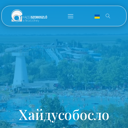
Хайдусобосло