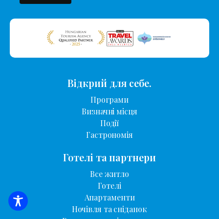
Відкрий для себе.
Програми
Визначні місця
Події
Гастрономія
Готелі та партнери
Все житло
Готелі
Апартаменти
ПОШУК ЖИТЛА
Ночівля та сніданок