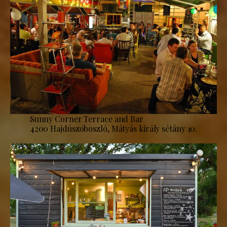
Sunny Corner Terrace and Bar
4200 Hajdúszoboszló, Mátyás király sétány 10.