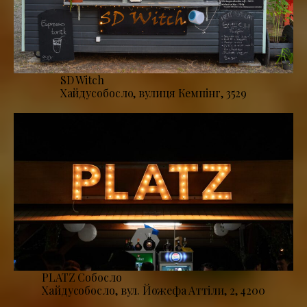
SD Witch
Хайдусобосло, вулиця Кемпінг, 3529
PLATZ Собосло
Хайдусобосло, вул. Йожефа Аттіли, 2, 4200