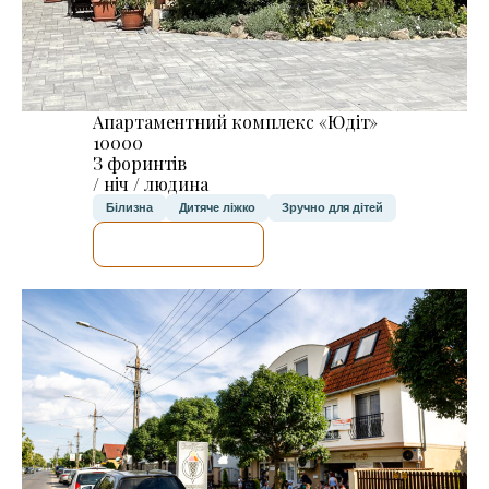
Апартаментний комплекс «Юдіт»
10000
З форинтів
/ ніч / людина
Білизна
Дитяче ліжко
Зручно для дітей
ДЕТАЛЬНІШЕ