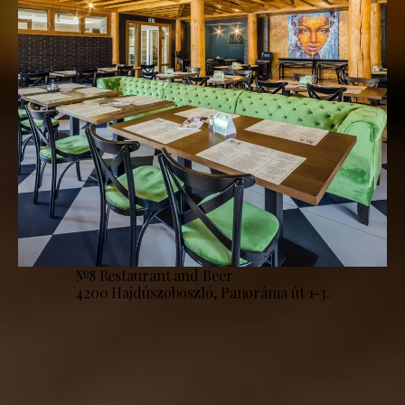
№8 Restaurant and Beer
4200 Hajdúszoboszló, Panoráma út 1-3.