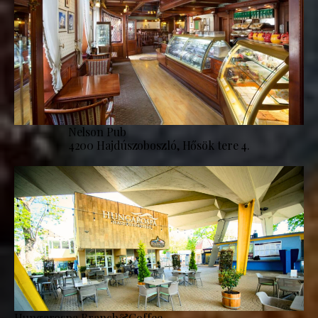
Nelson Pub
4200 Hajdúszoboszló, Hősök tere 4.
Hungarospa Branch&Coffee