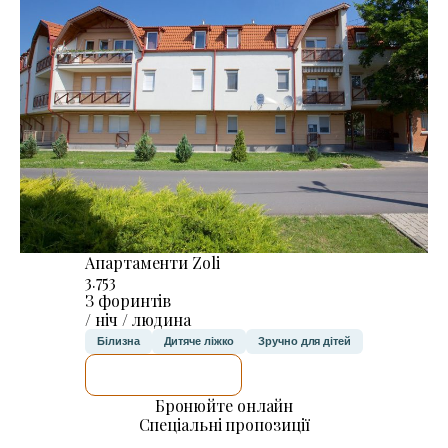
Апартаменти Zoli
3.753
З форинтів
/ ніч / людина
Білизна
Дитяче ліжко
Зручно для дітей
ДЕТАЛЬНІШЕ
Бронюйте онлайн
Спеціальні пропозиції