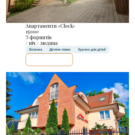
Апартаменти «Clock»
15000
З форинтів
/ ніч / людина
Білизна
Дитяче ліжко
Зручно для дітей
ДЕТАЛЬНІШЕ