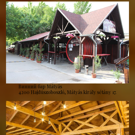
Винний бар Mátyás
4200 Hajdúszoboszló, Mátyás király sétány 17.