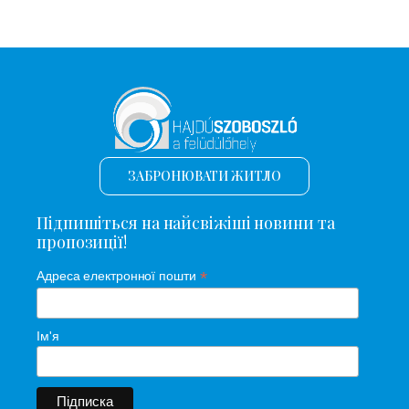
ЗАБРОНЮВАТИ ЖИТЛО
Підпишіться на найсвіжіші новини та
пропозиції!
*
Адреса електронної пошти
Ім'я