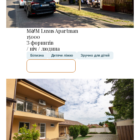
M&M Luxus Apartman
15000
З форинтів
/ ніч / людина
Білизна
Дитяче ліжко
Зручно для дітей
ДЕТАЛЬНІШЕ