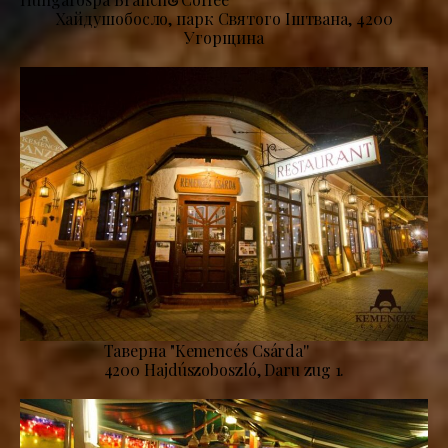
Хайдушобосло, парк Святого Іштвана, 4200
Угорщина
Таверна "Kemencés Csárda''
4200 Hajdúszoboszló, Daru zug 1.