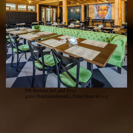
№8 Restaurant and Beer
4200 Hajdúszoboszló, Panoráma út 1-3.