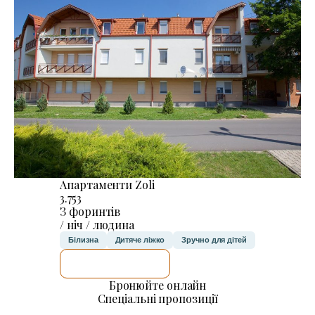
Апартаменти Zoli
3.753
З форинтів
/ ніч / людина
Білизна
Дитяче ліжко
Зручно для дітей
ДЕТАЛЬНІШЕ
Бронюйте онлайн
Спеціальні пропозиції