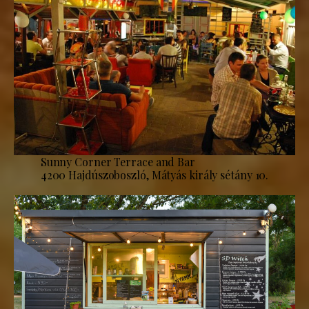
Sunny Corner Terrace and Bar
4200 Hajdúszoboszló, Mátyás király sétány 10.