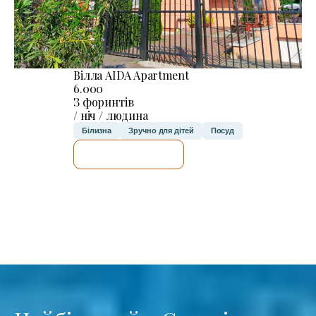
Вілла AIDA Apartment
6.000
З форинтів
/ ніч / людина
Білизна
Зручно для дітей
Посуд
ДЕТАЛЬНІШЕ