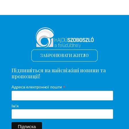
ЗАБРОНЮВАТИ ЖИТЛО
Підпишіться на найсвіжіші новини та
пропозиції!
*
Адреса електронної пошти
Ім'я