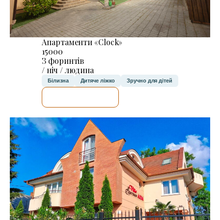
Апартаменти «Clock»
15000
З форинтів
/ ніч / людина
Білизна
Дитяче ліжко
Зручно для дітей
ДЕТАЛЬНІШЕ