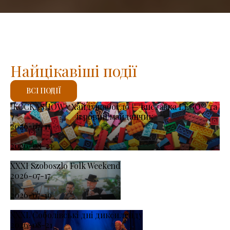
Найцікавіші події
ВСІ ПОДІЇ
KOCKASHOW у Хайдушобосло — виставка LEGO® та
ігровий майданчик
2026-07-11
-
2026-08-23
XXXI Szoboszlo Folk Weekend
2026-07-17
-
2026-07-19
XXXI. Соболівські дні диксиленду
2026-08-21