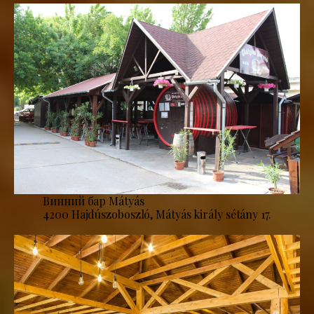
Винний бар Mátyás
4200 Hajdúszoboszló, Mátyás király sétány 17.