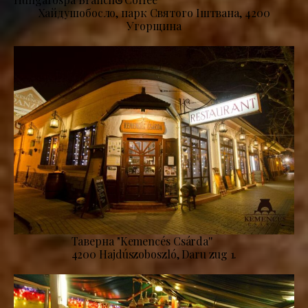
Хайдушобосло, парк Святого Іштвана, 4200
Угорщина
Таверна "Kemencés Csárda''
4200 Hajdúszoboszló, Daru zug 1.