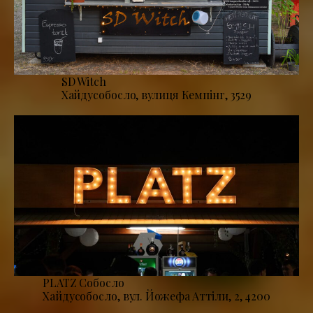
SD Witch
Хайдусобосло, вулиця Кемпінг, 3529
PLATZ Собосло
Хайдусобосло, вул. Йожефа Аттіли, 2, 4200