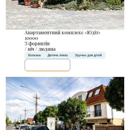
Апартаментний комплекс «Юдіт»
10000
З форинтів
/ ніч / людина
Білизна
Дитяче ліжко
Зручно для дітей
ДЕТАЛЬНІШЕ