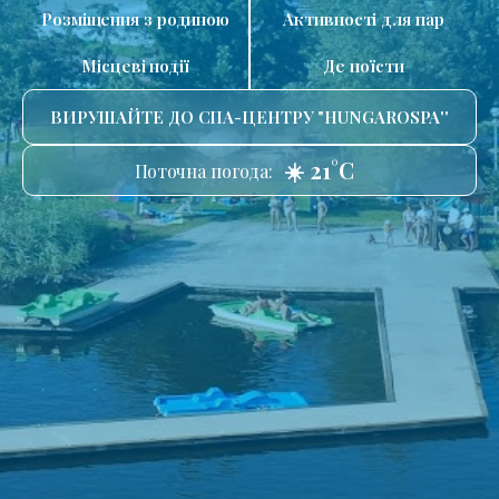
Розміщення з родиною
Активності для пар
Місцеві події
Де поїсти
ВИРУШАЙТЕ ДО СПА-ЦЕНТРУ "HUNGAROSPA''
☀️ 21°C
Поточна погода: