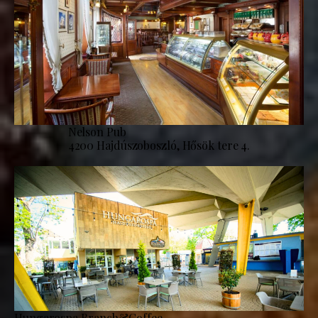
Nelson Pub
4200 Hajdúszoboszló, Hősök tere 4.
Hungarospa Branch&Coffee