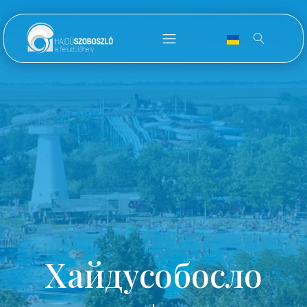
Хайдусобосло