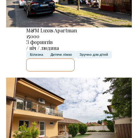
M&M Luxus Apartman
15000
З форинтів
/ ніч / людина
Білизна
Дитяче ліжко
Зручно для дітей
ДЕТАЛЬНІШЕ