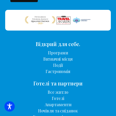
Відкрий для себе.
Програми
Визначні місця
Події
Гастрономія
Готелі та партнери
Все житло
Готелі
Апартаменти
ПОШУК ЖИТЛА
Ночівля та сніданок