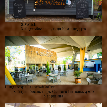
SD Witch
Хайдусобосло, вулиця Кемпінг, 3529
Hungarospa Branch&Coffee
Хайдушобосло, парк Святого Іштвана, 4200
Угорщина