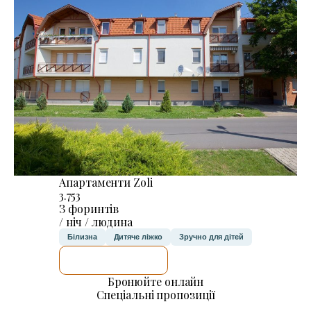
Апартаменти Zoli
3.753
З форинтів
/ ніч / людина
Білизна
Дитяче ліжко
Зручно для дітей
ДЕТАЛЬНІШЕ
Бронюйте онлайн
Спеціальні пропозиції