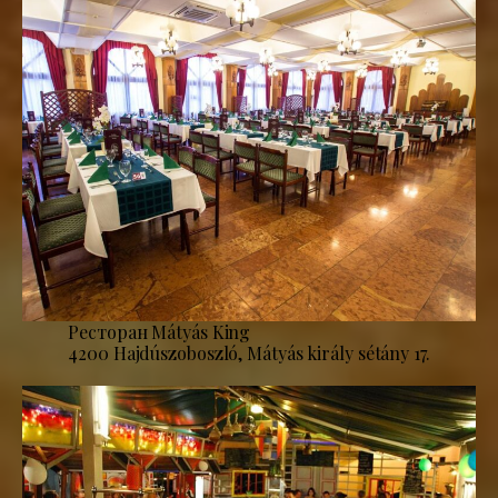
Ресторан Mátyás King
4200 Hajdúszoboszló, Mátyás király sétány 17.