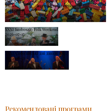
KOCKASHOW у Хайдушобосло — виставка LEGO® та
ігровий майданчик
2026-07-11
-
2026-08-23
XXXI Szoboszlo Folk Weekend
2026-07-17
-
2026-07-19
XXXI. Соболівські дні диксиленду
2026-08-21
-
2026-08-23
Рекомендовані програми