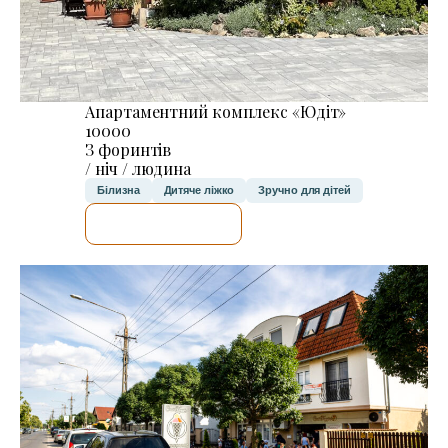
Апартаментний комплекс «Юдіт»
10000
З форинтів
/ ніч / людина
Білизна
Дитяче ліжко
Зручно для дітей
ДЕТАЛЬНІШЕ