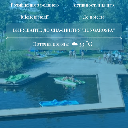
Розміщення з родиною
Активності для пар
Місцеві події
Де поїсти
ВИРУШАЙТЕ ДО СПА-ЦЕНТРУ "HUNGAROSPA''
☁️ 33 °C
Поточна погода: