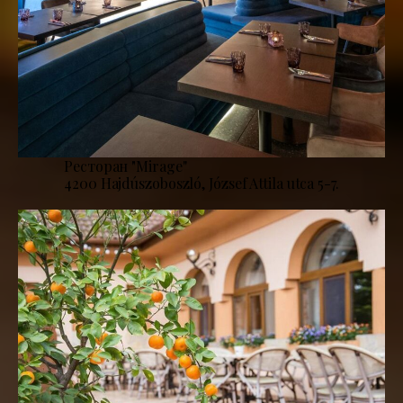
Ресторан "Mirage''
4200 Hajdúszoboszló, József Attila utca 5-7.