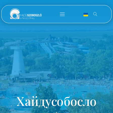
Хайдусобосло