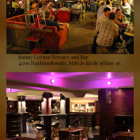
Sunny Corner Terrace and Bar
4200 Hajdúszoboszló, Mátyás király sétány 10.