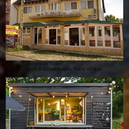
Ресторан "Major''
4200 Hajdúszoboszló, Major utca 41.