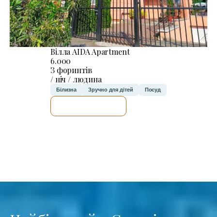
Вілла AIDA Apartment
6.000
З форинтів
/ ніч / людина
Білизна
Зручно для дітей
Посуд
ДЕТАЛЬНІШЕ