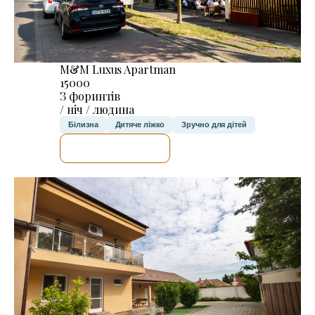
M&M Luxus Apartman
15000
З форинтів
/ ніч / людина
Білизна
Дитяче ліжко
Зручно для дітей
ДЕТАЛЬНІШЕ