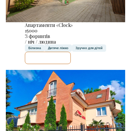
Апартаменти «Clock»
15000
З форинтів
/ ніч / людина
Білизна
Дитяче ліжко
Зручно для дітей
ДЕТАЛЬНІШЕ