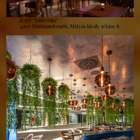
Клуб "Ambrózia''
4200 Hajdúszoboszló, Mátyás király sétány 8.