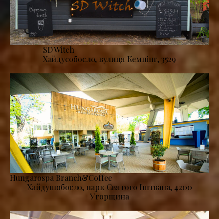
SD Witch
Хайдусобосло, вулиця Кемпінг, 3529
Hungarospa Branch&Coffee
Хайдушобосло, парк Святого Іштвана, 4200
Угорщина