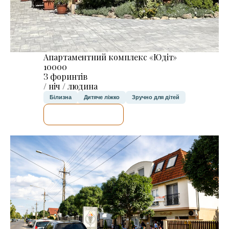
Апартаментний комплекс «Юдіт»
10000
З форинтів
/ ніч / людина
Білизна
Дитяче ліжко
Зручно для дітей
ДЕТАЛЬНІШЕ