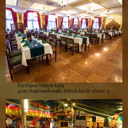
Ресторан Mátyás King
4200 Hajdúszoboszló, Mátyás király sétány 17.