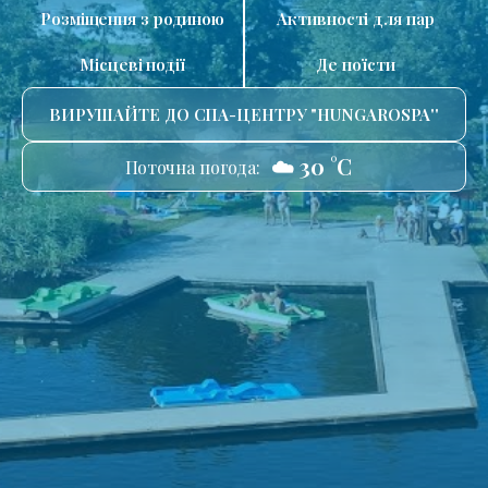
Розміщення з родиною
Активності для пар
Місцеві події
Де поїсти
ВИРУШАЙТЕ ДО СПА-ЦЕНТРУ "HUNGAROSPA''
☁️ 30 °C
Поточна погода: