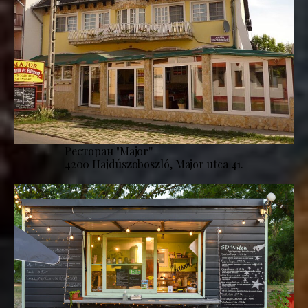
Ресторан "Major''
4200 Hajdúszoboszló, Major utca 41.