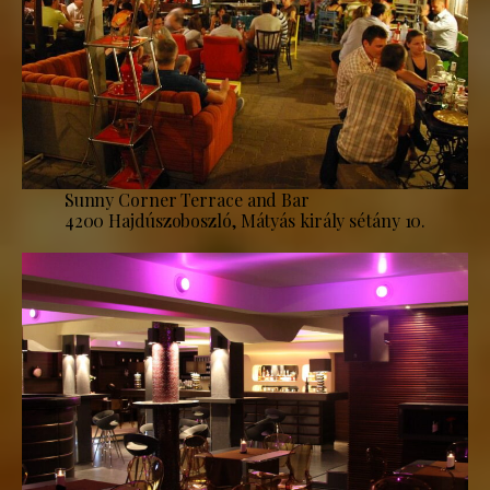
Sunny Corner Terrace and Bar
4200 Hajdúszoboszló, Mátyás király sétány 10.