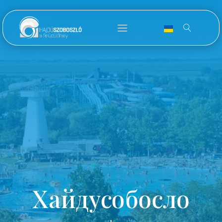
Хайдусобосло