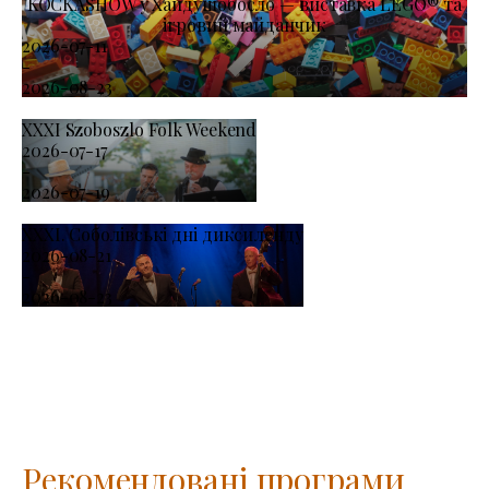
KOCKASHOW у Хайдушобосло — виставка LEGO® та
ігровий майданчик
2026-07-11
-
2026-08-23
XXXI Szoboszlo Folk Weekend
2026-07-17
-
2026-07-19
XXXI. Соболівські дні диксиленду
2026-08-21
-
2026-08-23
Рекомендовані програми