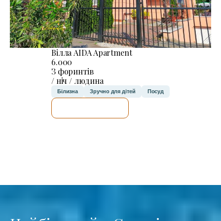
Вілла AIDA Apartment
6.000
З форинтів
/ ніч / людина
Білизна
Зручно для дітей
Посуд
ДЕТАЛЬНІШЕ