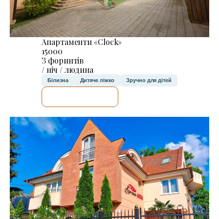
Апартаменти «Clock»
15000
З форинтів
/ ніч / людина
Білизна
Дитяче ліжко
Зручно для дітей
ДЕТАЛЬНІШЕ