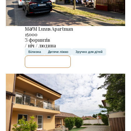
M&M Luxus Apartman
15000
З форинтів
/ ніч / людина
Білизна
Дитяче ліжко
Зручно для дітей
ДЕТАЛЬНІШЕ