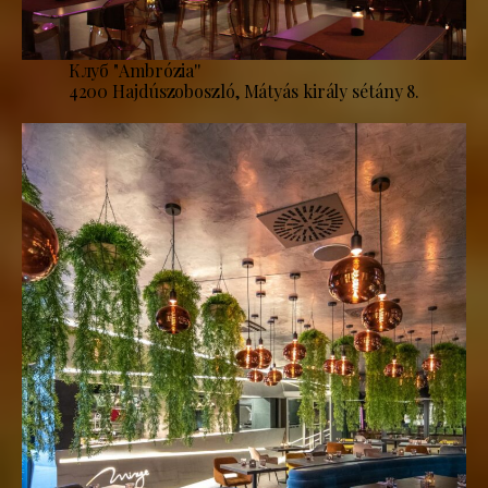
Клуб "Ambrózia''
4200 Hajdúszoboszló, Mátyás király sétány 8.