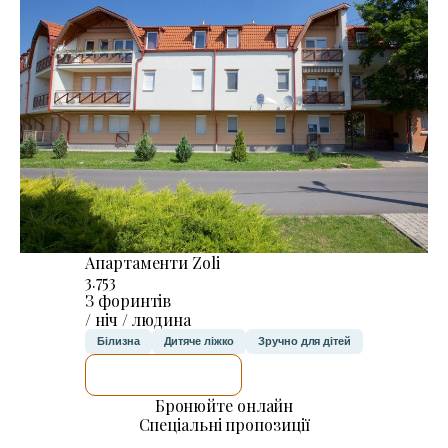
Апартаменти Zoli
3.753
З форинтів
/ ніч / людина
Білизна
Дитяче ліжко
Зручно для дітей
ДЕТАЛЬНІШЕ
Бронюйте онлайн
Спеціальні пропозиції