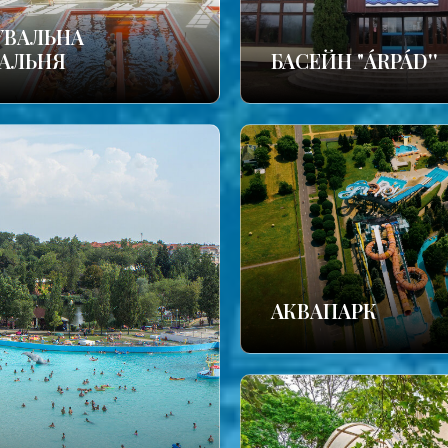
УВАЛЬНА
АЛЬНЯ
БАСЕЙН "ÁRPÁD''
АКВАПАРК