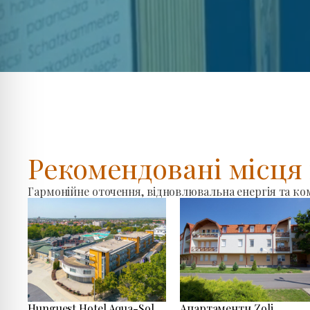
Рекомендовані місц
Гармонійне оточення, відновлювальна енергія та к
Hunguest Hotel Aqua-Sol
Апартаменти Zoli