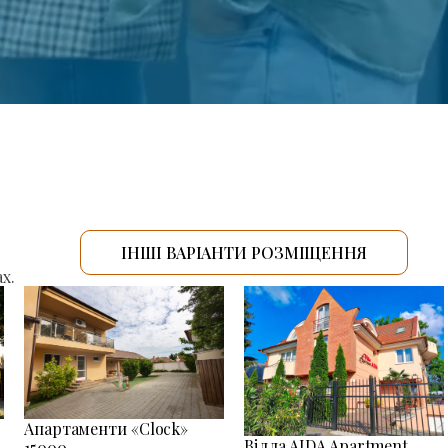
ІНШІ ВАРІАНТИ РОЗМІЩЕННЯ
х.
Апартаменти «Clock»
Вілла AIDA Apartment
15000