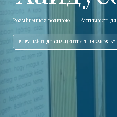
Розміщення з родиною
Активності дл
ВИРУШАЙТЕ ДО СПА-ЦЕНТРУ "HUNGAROSPA''