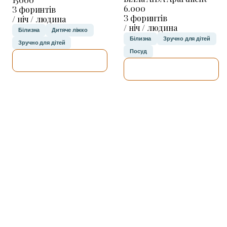
6.000
З форинтів
З форинтів
/ ніч / людина
/ ніч / людина
Білизна
Дитяче ліжко
Білизна
Зручно для дітей
Зручно для дітей
Посуд
ДЕТАЛЬНІШЕ
ДЕТАЛЬНІШЕ