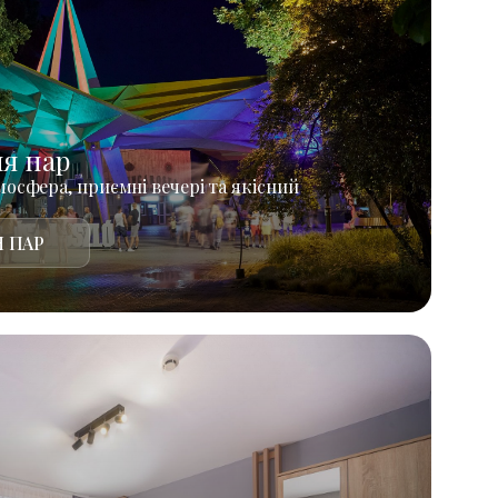
ля пар
осфера, приємні вечері та якісний
 ПАР