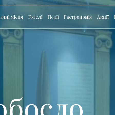
ачні місця
Готелі
Події
Гастрономія
Акції
обосло