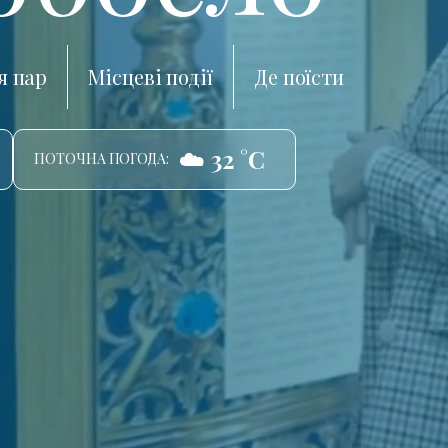
я пар
Місцеві події
Де поїсти
☁️ 32 °C
ПОТОЧНА ПОГОДА: