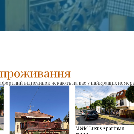
я проживання
омфортний відпочинок чекають на вас у найкращих номера
M&M Luxus Apartman
15000