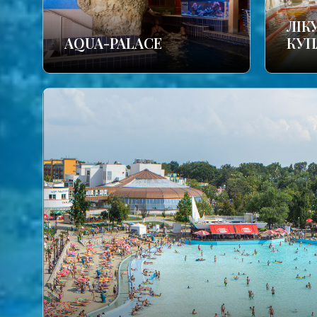
ЛІК
AQUA-PALACE
КУП