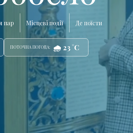
я пар
Місцеві події
Де поїсти
🌧️ 23 °C
ПОТОЧНА ПОГОДА: