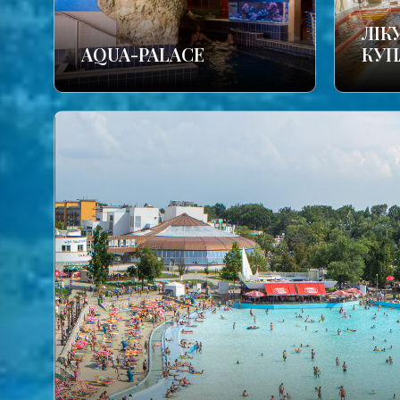
ЛІК
AQUA-PALACE
КУП