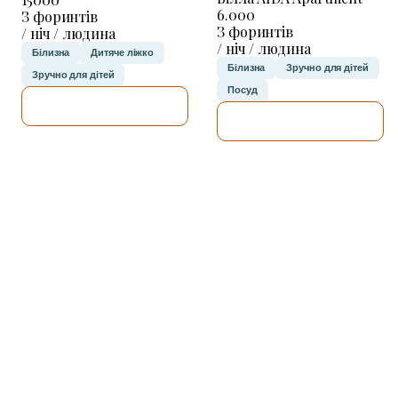
6.000
З форинтів
З форинтів
/ ніч / людина
/ ніч / людина
Білизна
Дитяче ліжко
Білизна
Зручно для дітей
Зручно для дітей
Посуд
ДЕТАЛЬНІШЕ
ДЕТАЛЬНІШЕ