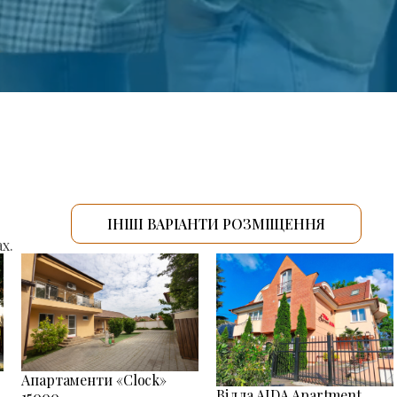
ІНШІ ВАРІАНТИ РОЗМІЩЕННЯ
х.
Апартаменти «Clock»
Вілла AIDA Apartment
15000