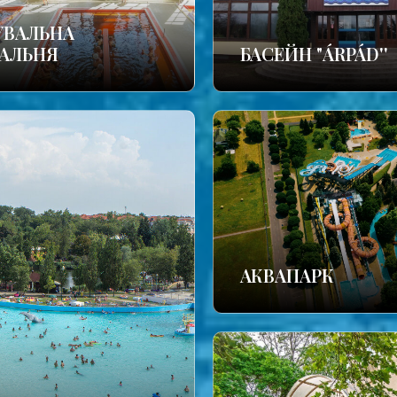
УВАЛЬНА
АЛЬНЯ
БАСЕЙН "ÁRPÁD''
АКВАПАРК