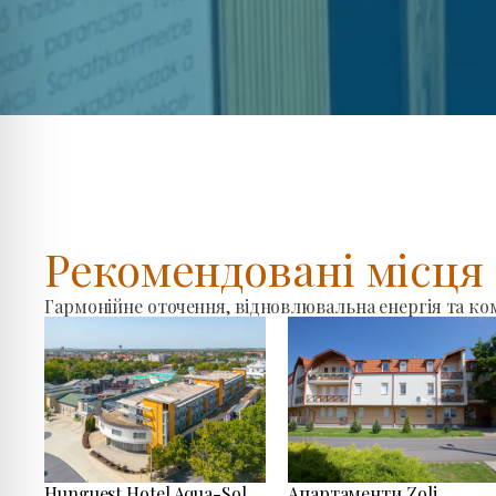
Рекомендовані місц
Гармонійне оточення, відновлювальна енергія та к
Hunguest Hotel Aqua-Sol
Апартаменти Zoli