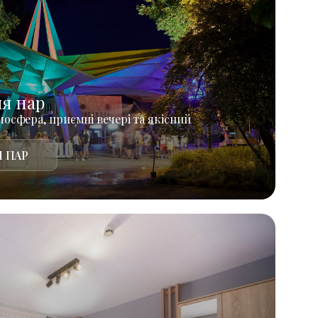
ля пар
осфера, приємні вечері та якісний
 ПАР