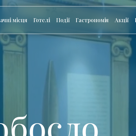
ачні місця
Готелі
Події
Гастрономія
Акції
обосло