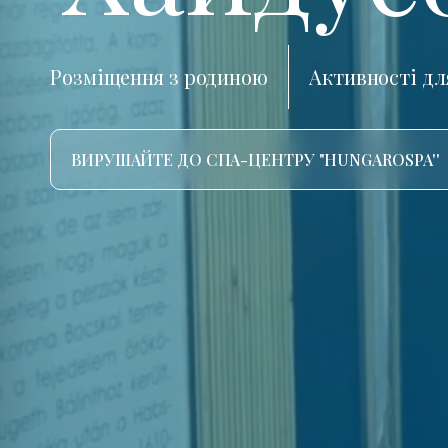
Розміщення з родиною
Активності дл
ВИРУШАЙТЕ ДО СПА-ЦЕНТРУ "HUNGAROSPA''