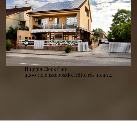
Піцерія Clock Cafe
4200 Hajdúszoboszló, Hőforrás utca 22.