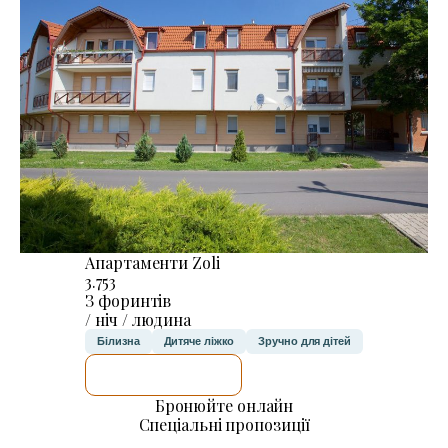
Апартаменти Zoli
3.753
З форинтів
/ ніч / людина
Білизна
Дитяче ліжко
Зручно для дітей
ДЕТАЛЬНІШЕ
Бронюйте онлайн
Спеціальні пропозиції