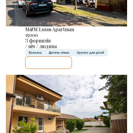
M&M Luxus Apartman
15000
З форинтів
/ ніч / людина
Білизна
Дитяче ліжко
Зручно для дітей
ДЕТАЛЬНІШЕ