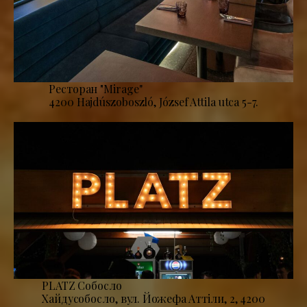
Ресторан "Mirage''
4200 Hajdúszoboszló, József Attila utca 5-7.
PLATZ Собосло
Хайдусобосло, вул. Йожефа Аттіли, 2, 4200