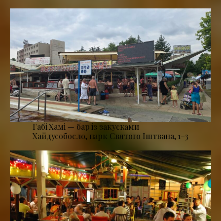
Габі Хамі — бар із закусками
Хайдусобосло, парк Святого Іштвана, 1–3