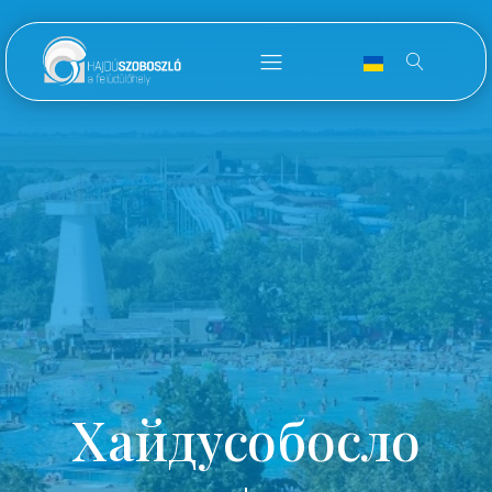
Хайдусобосло