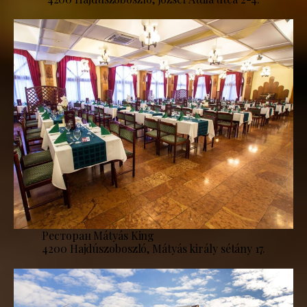
Ресторан Mátyás King
4200 Hajdúszoboszló, Mátyás király sétány 17.