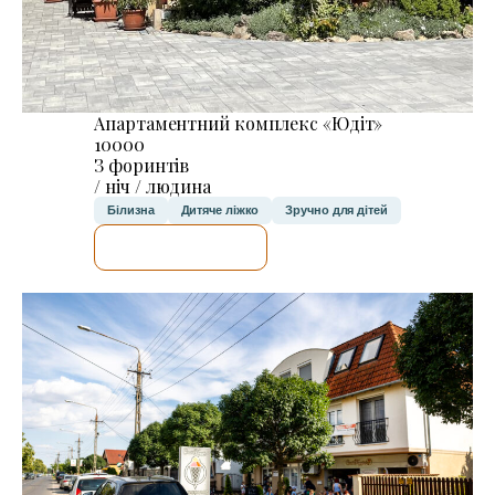
Апартаментний комплекс «Юдіт»
10000
З форинтів
/ ніч / людина
Білизна
Дитяче ліжко
Зручно для дітей
ДЕТАЛЬНІШЕ