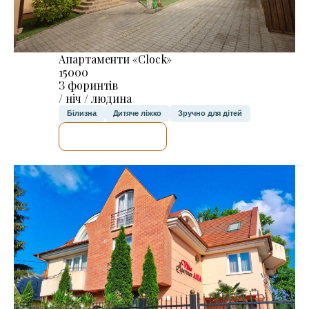
Апартаменти «Clock»
15000
З форинтів
/ ніч / людина
Білизна
Дитяче ліжко
Зручно для дітей
ДЕТАЛЬНІШЕ