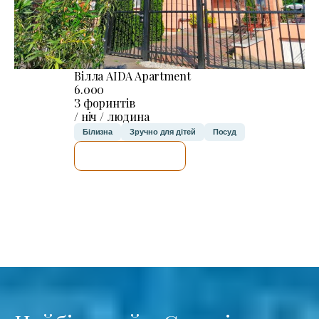
Вілла AIDA Apartment
6.000
З форинтів
/ ніч / людина
Білизна
Зручно для дітей
Посуд
ДЕТАЛЬНІШЕ