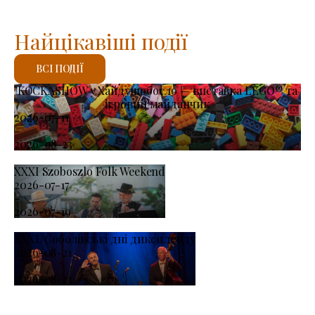
Найцікавіші події
ВСІ ПОДІЇ
KOCKASHOW у Хайдушобосло — виставка LEGO® та
ігровий майданчик
2026-07-11
-
2026-08-23
XXXI Szoboszlo Folk Weekend
2026-07-17
-
2026-07-19
XXXI. Соболівські дні диксиленду
2026-08-21
-
2026-08-23