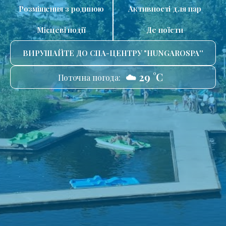
Розміщення з родиною
Активності для пар
Місцеві події
Де поїсти
ВИРУШАЙТЕ ДО СПА-ЦЕНТРУ "HUNGAROSPA''
☁️ 29 °C
Поточна погода: