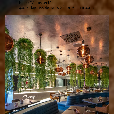
Кафе "Vadaskert''
4200 Hajdúszoboszló, Gábor Áron utca 12.