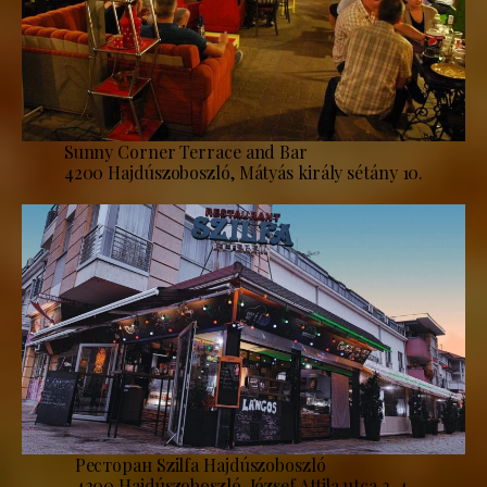
Sunny Corner Terrace and Bar
4200 Hajdúszoboszló, Mátyás király sétány 10.
Ресторан Szilfa Hajdúszoboszló
4200 Hajdúszoboszló, József Attila utca 2-4.