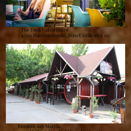
The Duck Cafe&Bistro
4200 Hajdúszoboszló, József Attila utca 20.
Винний бар Mátyás