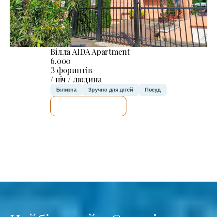
Вілла AIDA Apartment
6.000
З форинтів
/ ніч / людина
Білизна
Зручно для дітей
Посуд
ДЕТАЛЬНІШЕ