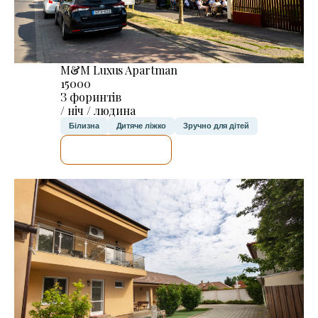
M&M Luxus Apartman
15000
З форинтів
/ ніч / людина
Білизна
Дитяче ліжко
Зручно для дітей
ДЕТАЛЬНІШЕ