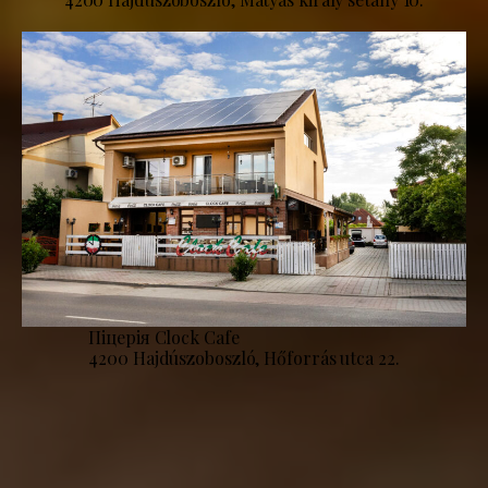
Піцерія Clock Cafe
4200 Hajdúszoboszló, Hőforrás utca 22.