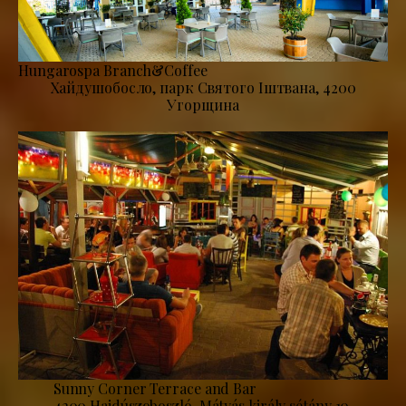
Hungarospa Branch&Coffee
Хайдушобосло, парк Святого Іштвана, 4200
Угорщина
Sunny Corner Terrace and Bar
4200 Hajdúszoboszló, Mátyás király sétány 10.