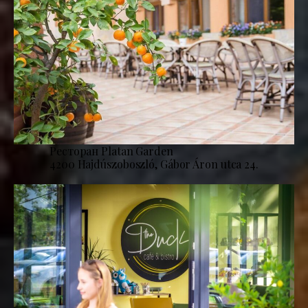
Ресторан Platan Garden
4200 Hajdúszoboszló, Gábor Áron utca 24.