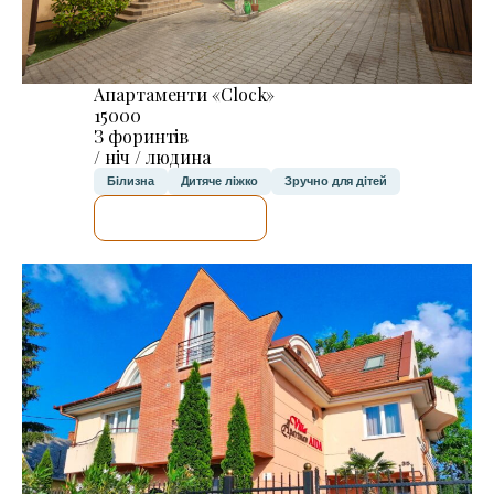
Апартаменти «Clock»
15000
З форинтів
/ ніч / людина
Білизна
Дитяче ліжко
Зручно для дітей
ДЕТАЛЬНІШЕ