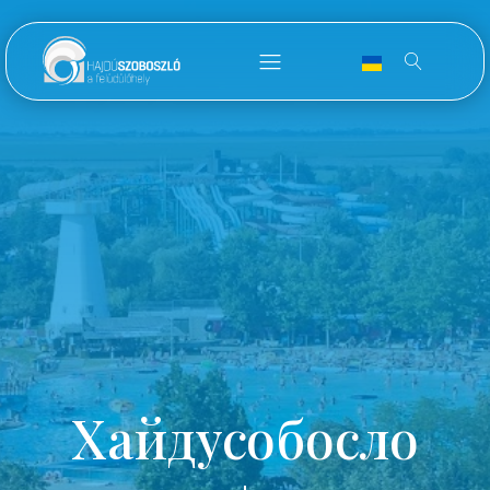
Хайдусобосло