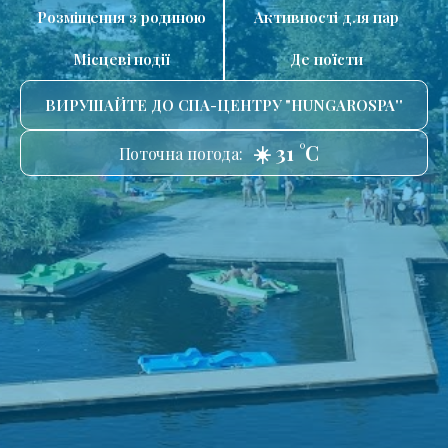
Розміщення з родиною
Активності для пар
Місцеві події
Де поїсти
ВИРУШАЙТЕ ДО СПА-ЦЕНТРУ "HUNGAROSPA''
☀️ 31 °C
Поточна погода: