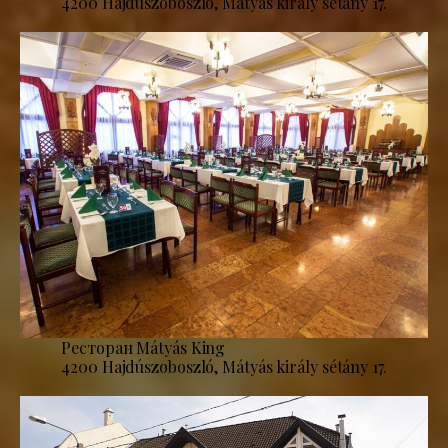
4200 Hajdúszoboszló, Mátyás király sétány 17.
Ресторан Mátyás King
4200 Hajdúszoboszló, Mátyás király sétány 17.