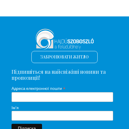
ЗАБРОНЮВАТИ ЖИТЛО
Підпишіться на найсвіжіші новини та
пропозиції!
*
Адреса електронної пошти
Ім'я