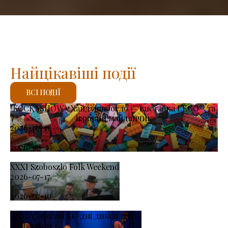
Найцікавіші події
ВСІ ПОДІЇ
KOCKASHOW у Хайдушобосло — виставка LEGO® та
ігровий майданчик
2026-07-11
-
2026-08-23
XXXI Szoboszlo Folk Weekend
2026-07-17
-
2026-07-19
XXXI. Соболівські дні диксиленду
2026-08-21