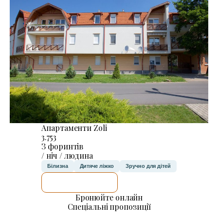
Апартаменти Zoli
3.753
З форинтів
/ ніч / людина
Білизна
Дитяче ліжко
Зручно для дітей
ДЕТАЛЬНІШЕ
Бронюйте онлайн
Спеціальні пропозиції