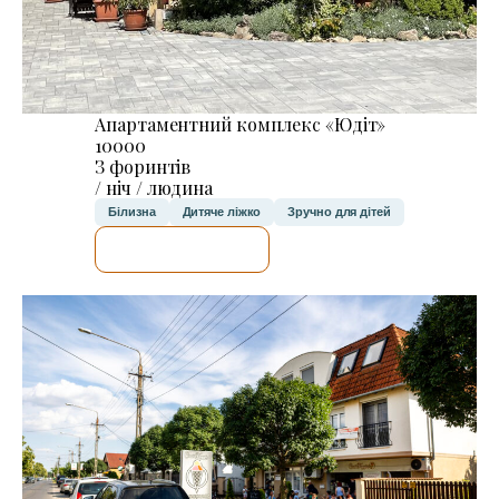
Апартаментний комплекс «Юдіт»
10000
З форинтів
/ ніч / людина
Білизна
Дитяче ліжко
Зручно для дітей
ДЕТАЛЬНІШЕ