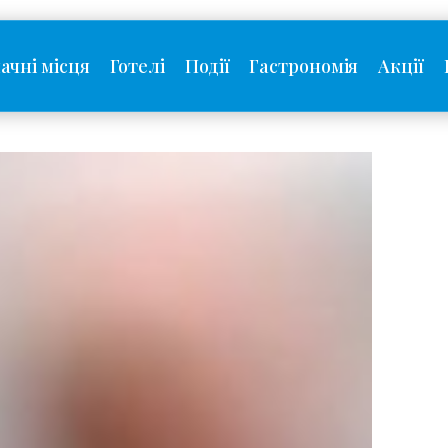
ачні місця
Готелі
Події
Гастрономія
Акції