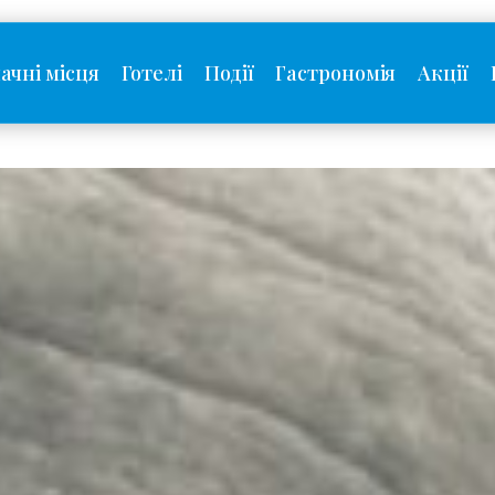
ачні місця
Готелі
Події
Гастрономія
Акції