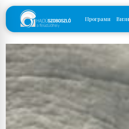
Програми
Визн