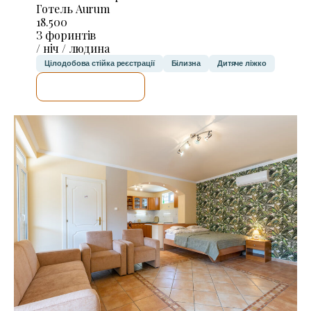
Готель Aurum
18.500
З форинтів
/ ніч / людина
Цілодобова стійка реєстрації
Білизна
Дитяче ліжко
ДЕТАЛЬНІШЕ