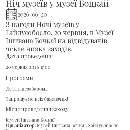
Ніч музеїв у музеї Боцкай
2026-06-20
-
З нагоди Ночі музеїв у
Гайдусобосло, 20 червня, в Музеї
Іштвана Бочкаї на відвідувачів
чекає низка заходів.
Дата проведення
20 червня 2026 17:00
Програми
Деталі незабаром...
Запрошуємо всіх бажаючих!
Місце проведення заходу
Музей Іштвана Бочкаї
Організатор:
Музей Іштвана Бочкаї, Хайдусобосло