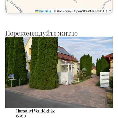
Листівка
|
© Дописувачі OpenStreetMap © CARTO
Порекомендуйте житло
Harsányi Vendégház
6000