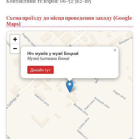
Контактний телефон: 06-52/362-165
Схема проїзду до місця проведення заходу (Google
Maps)
+
−
×
Ніч музеїв у музеї Боцкай
Музей Іштвана Бочкаї
Дизайн тут