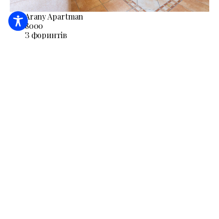
Arany Apartman
8000
З форинтів
/ ніч / людина
Приладдя для барбекю
Клімат (кондиціонер)
Кухня
ДЕТАЛЬНІШЕ