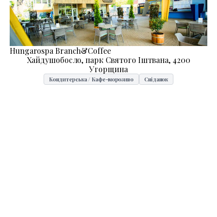
Hungarospa Branch&Coffee
Хайдушобосло, парк Святого Іштвана, 4200
Угорщина
Кондитерська / Кафе-морозиво
Сніданок