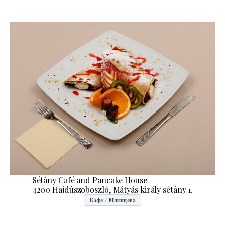
Sétány Café and Pancake House
4200 Hajdúszoboszló, Mátyás király sétány 1.
Кафе / Млинцева