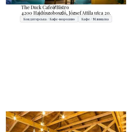
The Duck Cafe&Bistro
4200 Hajdúszoboszló, József Attila utca 20.
Кондитерська / Кафе-морозиво
Кафе / Млинцева