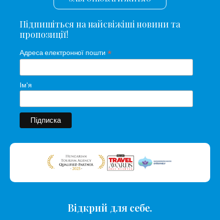
Підпишіться на найсвіжіші новини та
пропозиції!
*
Адреса електронної пошти
Ім'я
Відкрий для себе.