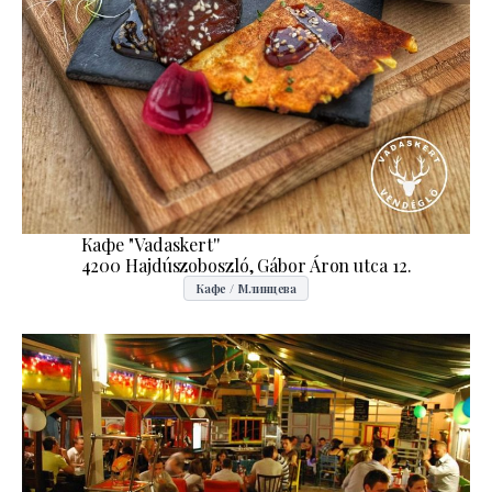
Кафе "Vadaskert''
4200 Hajdúszoboszló, Gábor Áron utca 12.
Кафе / Млинцева