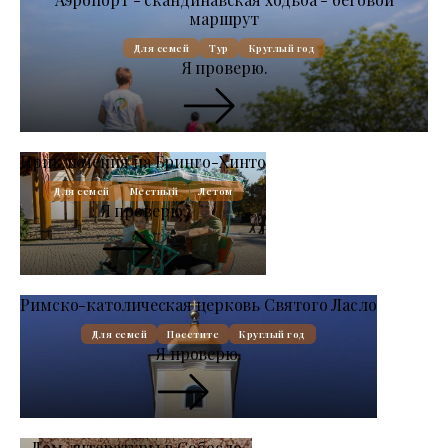
маршрут
Для семей
Тур
Круглый год
Я проверю.
Приключения на Бринго-Хинто
Для семей
Местный
Летом
Я проверю.
Римско-католическая церковь Святого Ласло
Для семей
Посетите
Круглый год
Я проверю.
Дом литературы в Собосло