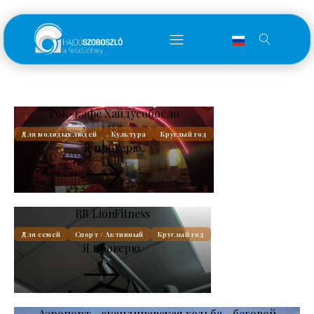
Рок-кафе Хайдусобосло
Для молодых людей
Культура
Круглый год
Я проверю.
RB LionFitness
Для семей
Спорт / Активный
Круглый год
Я проверю.
Аэропорт - скандинавская ходьба - беговой