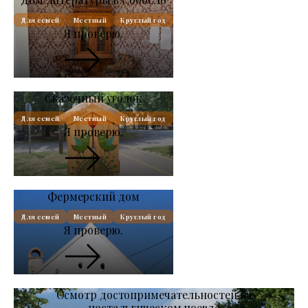
Для семей
Местный
Круглый год
Я проверю.
Сказочный уголок
Для семей
Местный
Круглый год
Я проверю.
Фермерский дом
Для семей
Местный
Круглый год
Я проверю.
Осмотр достопримечательностей на
ностальгическом поезде