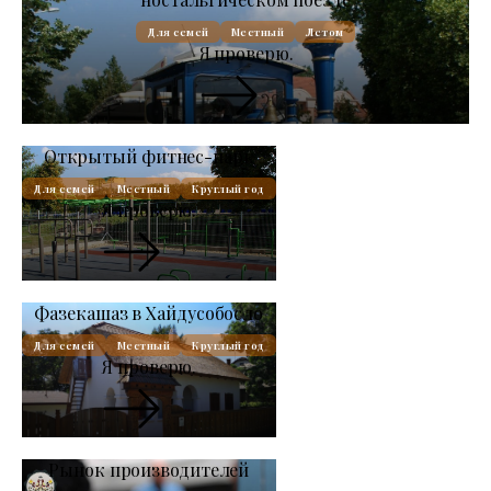
Для семей
Местный
Летом
Я проверю.
Открытый фитнес-парк
Для семей
Местный
Круглый год
Я проверю.
Фазекашаз в Хайдусобосло
Для семей
Местный
Круглый год
Я проверю.
Рынок производителей