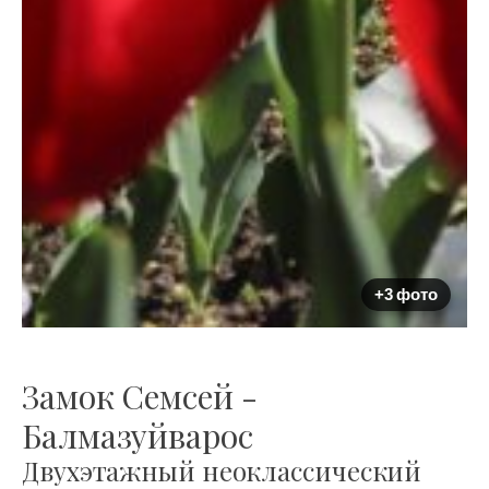
+3 фото
Замок Семсей -
Балмазуйварос
Двухэтажный неоклассический