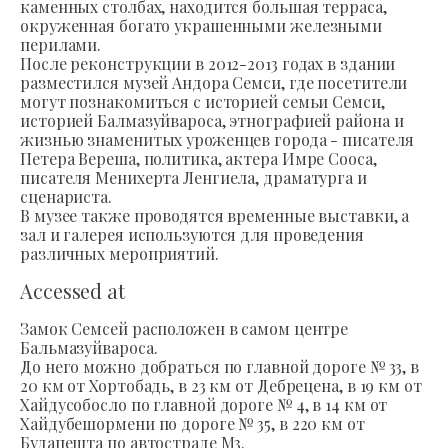
каменных столбах, находится большая терраса,
окруженная богато украшенными железными
перилами.
После реконструкции в 2012-2013 годах в здании
разместился музей Андора Семси, где посетители
могут познакомиться с историей семьи Семси,
историей Балмазуйвароса, этнографией района и
жизнью знаменитых уроженцев города - писателя
Петера Вереша, политика, актера Имре Сооса,
писателя Менихерта Ленгиела, драматурга и
сценариста.
В музее также проводятся временные выставки, а
зал и галерея используются для проведения
различных мероприятий.
Accessed at
Замок Семсей расположен в самом центре
Бальмазуйвароса.
До него можно добраться по главной дороге № 33, в
20 км от Хортобадь, в 23 км от Дебрецена, в 19 км от
Хайдусобосло по главной дороге № 4, в 14 км от
Хайдубешормени по дороге № 35, в 220 км от
Будапешта по автостраде М3.