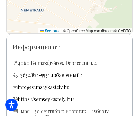
Листовка
|
© OpenStreetMap contributors © CARTO
Информация от
4060 Balmazújváros, Debreceni u.2.
+3652/821-555/ добавочный 1
info@semseykastely.hu
https://semseykastely.hu/
1 мая - 30 сентября: Вторник - суббота:
10:00-18:00 Понедельник и воскресенье:
закрыто 1 октября - 30 апреля: Вторник -
суббота: 8:00-16:00 Понедельник и
воскресенье: закрыто