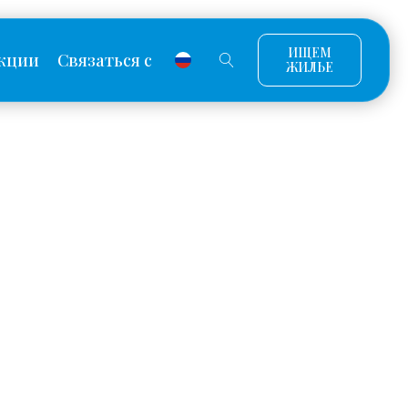
ИЩЕМ
кции
Связаться с
ЖИЛЬЕ