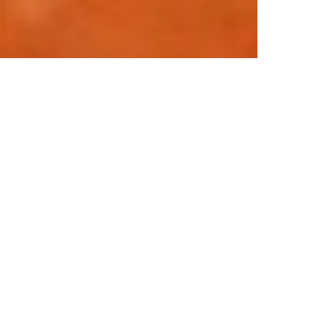
bhaber das ganze Jahr über von 7 Uhr morgens bis in den
×
oboszló Tennis
g auf Google Maps