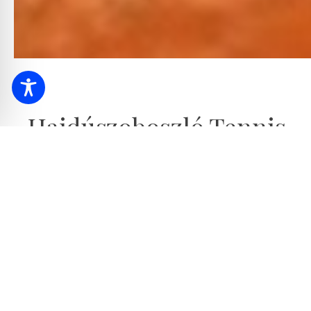
Hajdúszoboszló Tennis
Der Hajdúszoboszlóer Tennisplatz erwartet Tennislie
späten Abend.
Routenplanung für das Programm
+
−
Hajdúsz
Planun