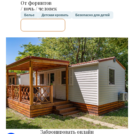
От форинтов
/ ночь / человек
Белье
Детская кровать
Безопасно для детей
Я ПРОВЕРЮ.
Забронировать онлайн