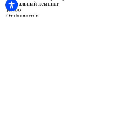
Термальный кемпинг
10.300
От форинтов
/ ночь / человек
Круглосуточная стойка регистрации
Доступность
Подключение к электричеству
Я ПРОВЕРЮ.