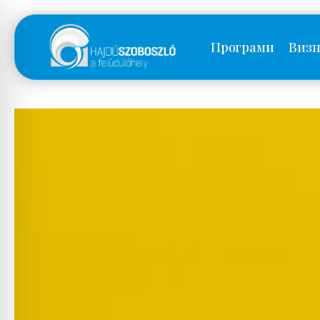
Програми
Визн