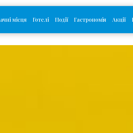
ачні місця
Готелі
Події
Гастрономія
Акції