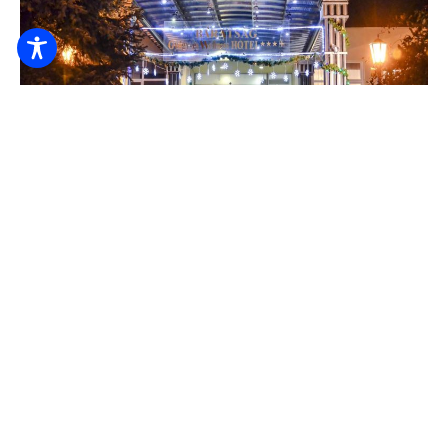
Забронировать онлайн
Отель "Дружба
23.000
От форинтов
/ ночь / человек
Круглосуточная стойка регистрации
Доступность
Детская кровать
Я ПРОВЕРЮ.