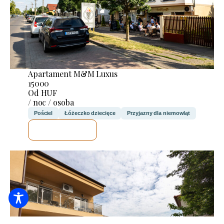
Apartament M&M Luxus
15000
Od HUF
/ noc / osoba
Pościel
Łóżeczko dziecięce
Przyjazny dla niemowląt
SPRAWDZĘ