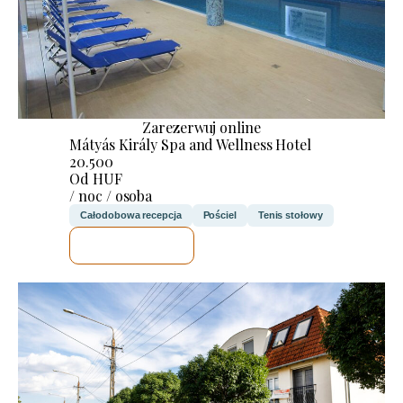
Zarezerwuj online
Mátyás Király Spa and Wellness Hotel
20.500
Od HUF
/ noc / osoba
Całodobowa recepcja
Pościel
Tenis stołowy
SPRAWDZĘ