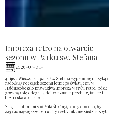
Impreza retro na otwarcie
sezonu w Parku św. Stefana
2026-07-04
-
4 lipca
Wieczorem park św. Stefana wypełni się muzyką i
radością! Początek sezonu letniego świętujemy w
Hajdúszoboszló prawdziwą imprezą w stylu retro, gdzie
główną rolę odegrają dobrze znane przeboje, taniec i
beztroska atmosfera.
Za gramofonami stoi Miki Ábrányi, który dba o to, by
zagrać największe retro hity i żeby nikt nie siedział zbyt