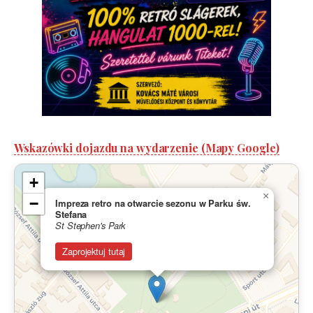
Wskazówki dojazdu na wydarzenie (Mapy Google)
+
×
−
Impreza retro na otwarcie sezonu w Parku św.
Stefana
St Stephen's Park
Zaprojektuj tutaj