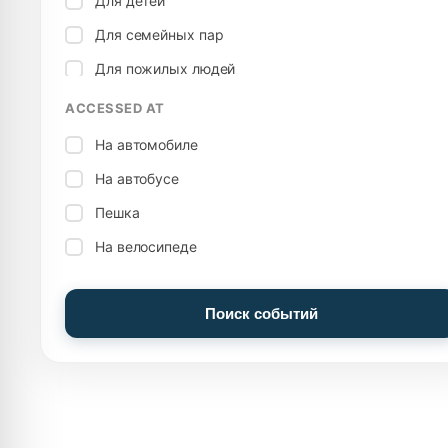
Для детей
Сцена под открытым небом
Для семейных пар
Театр
Для пожилых людей
Территория
ACCESSED AT
Праздник
Велнес
На автомобиле
Музыка
На автобусе
Пешка
На велосипеде
Поиск событий