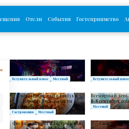
сещения
Отели
События
Гостеприимство
А
Лочи выступит в
«Мандала лет
Хайдушобослоне!
«Мишка 
се
22 августа 2026 г. – 22.
27 августа 2026 г. 
Вступительный взнос
Местный
Вступительный взно
Овцы Шобосло и слэмбуки
Всемирный день
готовят День радости
8–8 сентября 2026
5–5 сентября 2026 г.
Местный
Гастрономия
Местный
Фестиваль вина и гастрономии
Сольный кон
Хайдусобосло
Денниса 