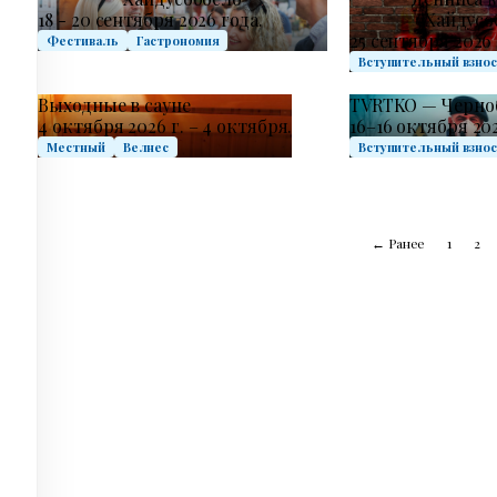
18 - 20 сентября 2026 года.
Хайдусо
25 сентября 2026 г
Фестиваль
Гастрономия
Вступительный взно
Выходные в сауне
TVRTKO — Черно
4 октября 2026 г. – 4 октября.
16–16 октября 202
Местный
Велнес
Вступительный взно
← Ранее
1
2