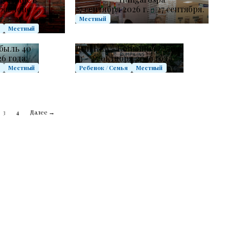
бослоне
27 сентября 2026 г. – 27 сентября.
. – 25.
Местный
с
Местный
быль 40
Дни КЕА - Конюшня "Элиза
6 года.
23 - 25 октября 2026 года.
с
Местный
Ребенок / Семья
Местный
3
4
Далее →