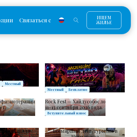
ИЩЕМ
кции
Связаться с
ЖИЛЬЕ
а» — оперетта
Ретро-вечеринка в честь
Магнас»
завершения сезона с Мики
– 27.
Абраньи
29 августа 2026 г. – 29.
с
Местный
Местный
Бесплатно
 физиотерапии
Rock Fest — Хайдусобосло
 г.
11–13 сентября 2026 года.
Вступительный взнос
церт Давида
Всемирный день туризма в
Мусимбе в
Hungarospa