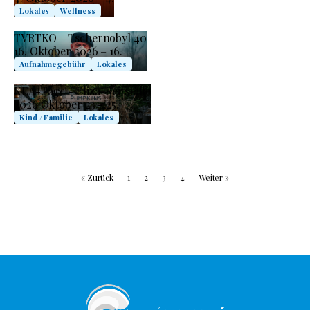
Lokales
Wellness
TVRTKO – Tschernobyl 40
16. Oktober 2026 – 16.
Aufnahmegebühr
Lokales
KEA-Tage - Eliza-Reitställe
2026 Oktober 23 - 25.
Kind / Familie
Lokales
« Zurück
1
2
3
4
Weiter »