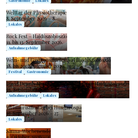
Gastronomie
Lokales
Welttag der Physiotherapie
8. September 2026 – 8.
Lokales
Rock Fest – Hajdúszoboszló
11. bis 13. September 2026.
Aufnahmegebühr
Wein- und Gastronomiefestival Hajdúszoboszló
18. bis 20. September 2026.
Festival
Gastronomie
Dávid Dennis Musimbes Solo-Auftritt in Hajdúszoboszló
25. September 2026 – 25.
Aufnahmegebühr
Lokales
Welttourismustag bei Hungarospa
27. September 2026 – 27.
Lokales
Sauna-Wochenende
4. Oktober 2026 – 4.