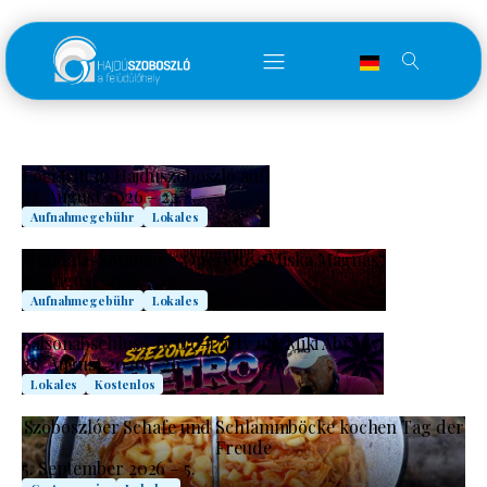
Lóci tritt in Hajdúszoboszló auf!
22. August 2026 – 22.
Aufnahmegebühr
Lokales
Mandala-Sommer – Operette „Miska Mágnás“
27. August 2026 – 27.
Aufnahmegebühr
Lokales
Saisonabschluss-Retro-Party mit Miki Ábrányi
29. August 2026 – 29.
Lokales
Kostenlos
Szoboszlóer Schafe und Schlammböcke kochen Tag der
Freude
5. September 2026 – 5.