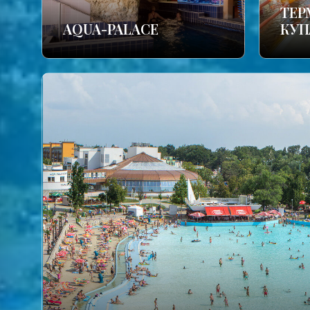
TЕР
AQUA-PALACE
КУП