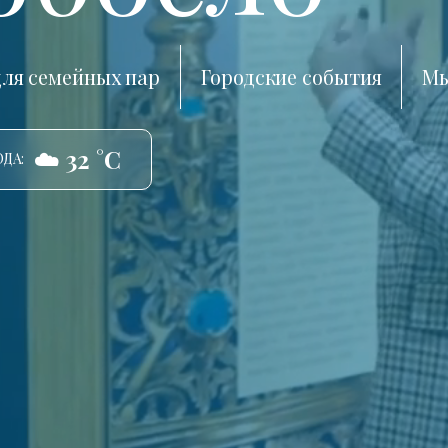
ля семейных пар
Городские события
Мы
☁️ 32 °C
ДА: