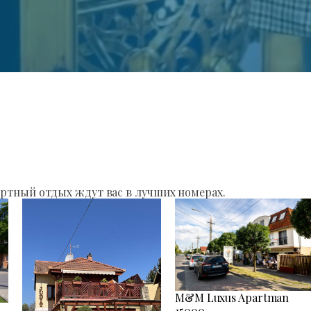
ртный отдых ждут вас в лучших номерах.
M&M Luxus Apartman
15000