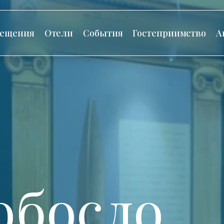
сещения
Отели
События
Гостеприимство
А
обосло