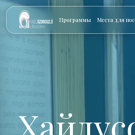
Программы
Места для по
Хайдус