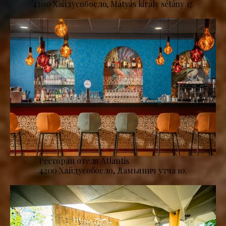
4200 Хайдусобосло, Mátyás király sétány 17.
Ресторан отеля Atlantis
4200 Хайдусобосло, Дамьянич утча 10.