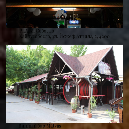
PLATZ, Собосло
Хайдусобосло, ул. Йожеф Аттила, 2, 4200
Винный бар Mátyás