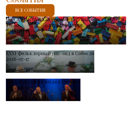
ВСЕ СОБЫТИЯ
KOCKASHOW В Хайдушобосло — выставка LEGO® и
игровой домик
2026-07-11
-
2026-08-23
XXXI Фольклорный уик-энд в Собосло
2026-07-17
-
2026-07-19
XXXI. Дни диксиленда в Собосло
2026-08-21
-
2026-08-23