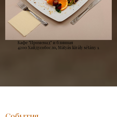
Кафе "Променад" и блинная
4200 Хайдусобосло, Mátyás király sétány 1.
События