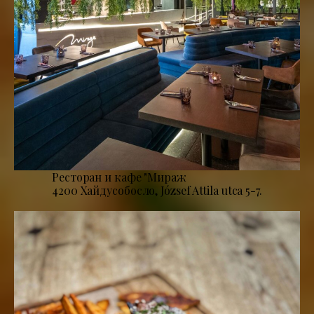
Ресторан и кафе "Мираж
4200 Хайдусобосло, József Attila utca 5-7.