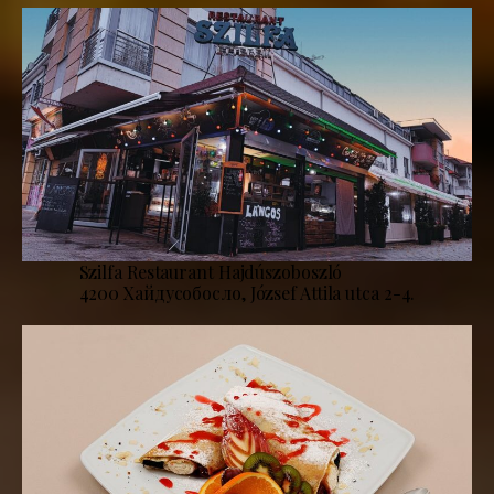
Szilfa Restaurant Hajdúszoboszló
4200 Хайдусобосло, József Attila utca 2-4.