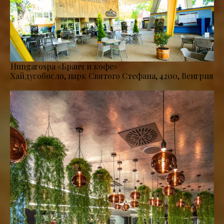
Hungarospa «Бранч и кофе»
Хайдусобосло, парк Святого Стефана, 4200, Венгрия