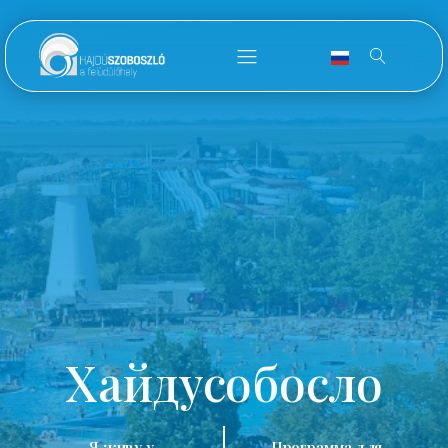
Хайдусобосло
Я живу у
Программа для