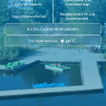
родственников.
семейных пар
Мы ищем место для
Городские события
размещения
В СПА-САЛОН HUNGAROSPA
☀️ 40°C
Текущая погода: