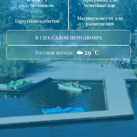
родственников.
семейных пар
Мы ищем место для
Городские события
размещения
В СПА-САЛОН HUNGAROSPA
☁️ 29 °C
Текущая погода: