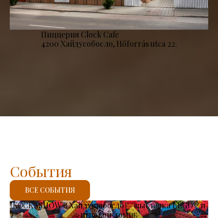
Пиццерия Clock Cafe
4200 Хайдусобосло, Hőforrás utca 22.
События
ВСЕ СОБЫТИЯ
KOCKASHOW В Хайдушобосло — выставка LEGO® и
игровой домик