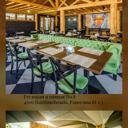
Ресторан и пивная No.8
4200 Hajdúszoboszló, Panoráma út 1-3.