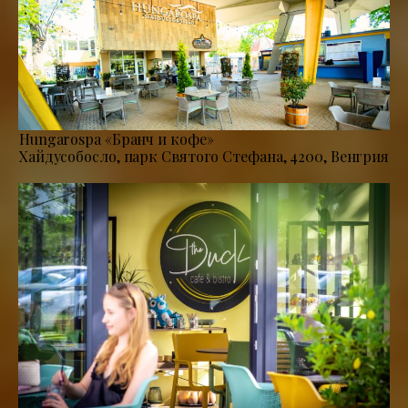
Hungarospa «Бранч и кофе»
Хайдусобосло, парк Святого Стефана, 4200, Венгрия