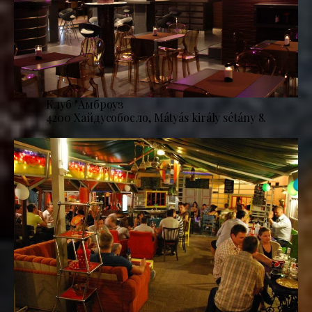
Клуб "Амброуз
4200 Хайдусобосло, Mátyás király sétány 8.