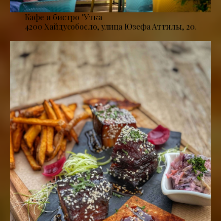
Кафе и бистро "Утка
4200 Хайдусобосло, улица Юзефа Аттилы, 20.