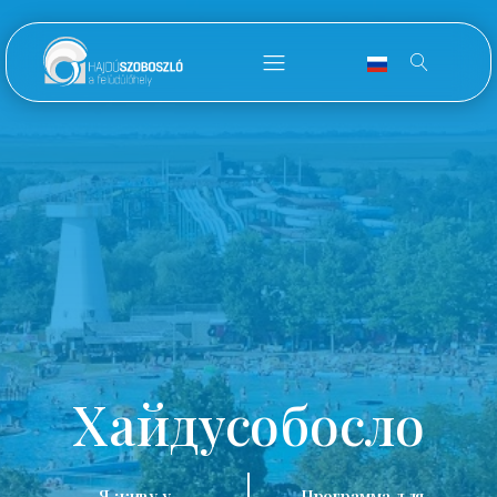
Хайдусобосло
Я живу у
Программа для