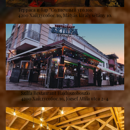
Терраса и бар "Солнечный уголок
4200 Хайдусобосло, Mátyás király sétány 10.
Szilfa Restaurant Hajdúszoboszló
4200 Хайдусобосло, József Attila utca 2-4.