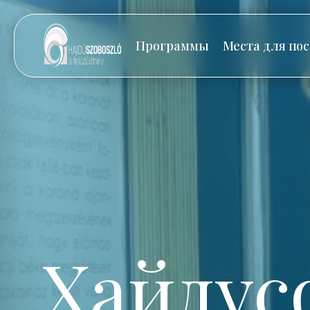
Программы
Места для по
Хайдус