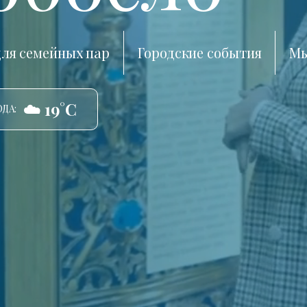
ля семейных пар
Городские события
Мы
☁️ 19°C
ДА: