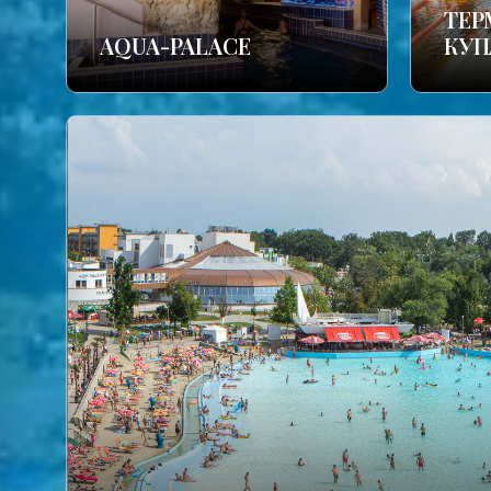
TЕР
AQUA-PALACE
КУП