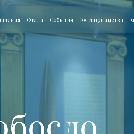
сещения
Отели
События
Гостеприимство
А
обосло