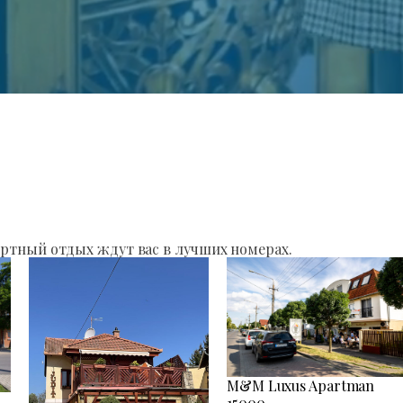
ртный отдых ждут вас в лучших номерах.
M&M Luxus Apartman
15000