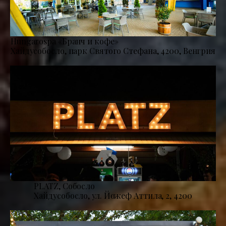
Hungarospa «Бранч и кофе»
Хайдусобосло, парк Святого Стефана, 4200, Венгрия
PLATZ, Собосло
Хайдусобосло, ул. Йожеф Аттила, 2, 4200