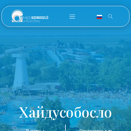
Хайдусобосло
Я живу у
Программа для