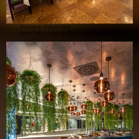
Ресторан Mátyás King
4200 Хайдусобосло, Mátyás király sétány 17.