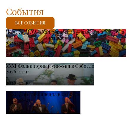
События
ВСЕ СОБЫТИЯ
KOCKASHOW В Хайдушобосло — выставка LEGO® и
игровой домик
2026-07-11
-
2026-08-23
XXXI Фольклорный уик-энд в Собосло
2026-07-17
-
2026-07-19
XXXI. Дни диксиленда в Собосло
2026-08-21
-
2026-08-23