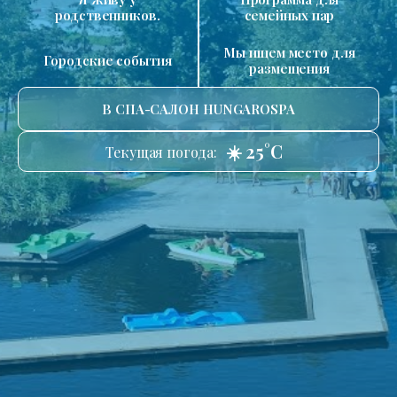
родственников.
семейных пар
Мы ищем место для
Городские события
размещения
В СПА-САЛОН HUNGAROSPA
☀️ 25°C
Текущая погода: