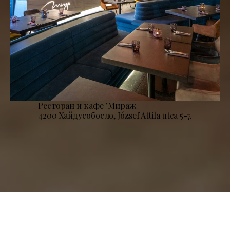
Ресторан и кафе "Мираж
4200 Хайдусобосло, József Attila utca 5-7.