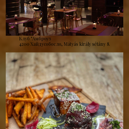
Клуб "Амброуз
4200 Хайдусобосло, Mátyás király sétány 8.