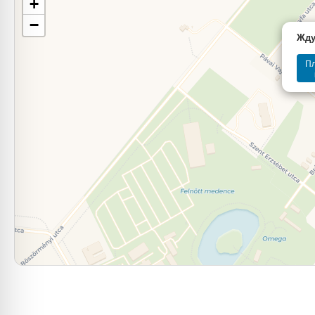
+
−
Жду
П