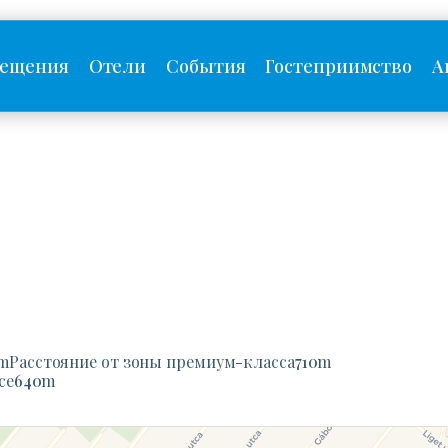
сещения
Отели
События
Гостеприимство
А
m
Расстояние от зоны премиум-класса
710
m
ce
640
m