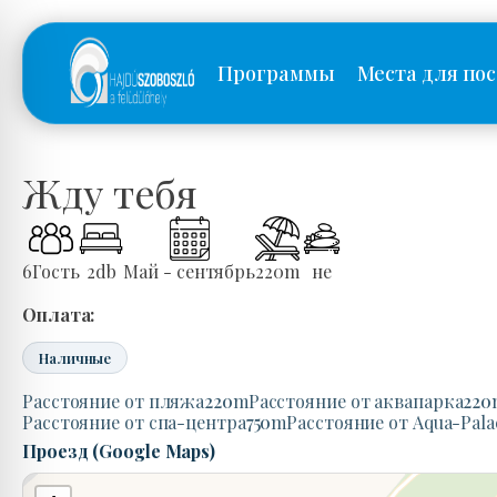
Программы
Места для по
Жду тебя
6
Гость
2
db
Май - сентябрь
220
m
не
Оплата:
Наличные
Расстояние от пляжа
220
m
Расстояние от аквапарка
220
Расстояние от спа-центра
750
m
Расстояние от Aqua-Pala
Проезд (Google Maps)