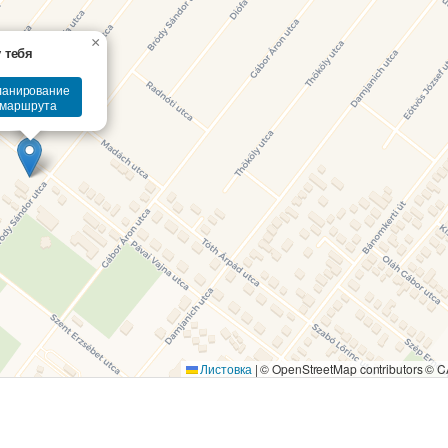
×
 тебя
ланирование
маршрута
Листовка
|
© OpenStreetMap contributors ©