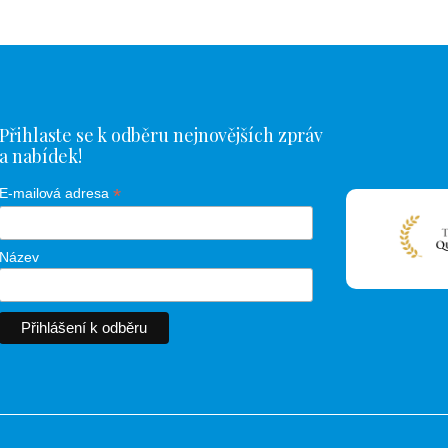
Přihlaste se k odběru nejnovějších zpráv
a nabídek!
*
E-mailová adresa
Název