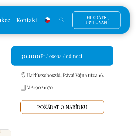
HLEDÁTE
akce
Kontakt
UBYTOVÁNÍ
30.000
Ft / osoba / od noci
Hajdúszoboszló, Pávai Vajna utca 16.
MA19021670
POŽÁDAT O NABÍDKU