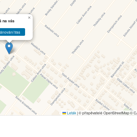
×
á na vás
lánování tras
Leták
|
© přispěvatelé OpenStreetMap © 