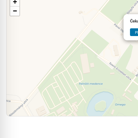
+
−
Ček
P