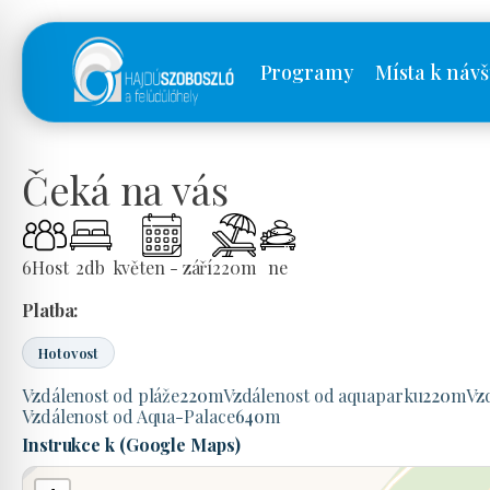
Programy
Místa k návš
Čeká na vás
6
Host
2
db
květen - září
220
m
ne
Platba:
Hotovost
Vzdálenost od pláže
220
m
Vzdálenost od aquaparku
220
m
Vz
Vzdálenost od Aqua-Palace
640
m
Instrukce k (Google Maps)