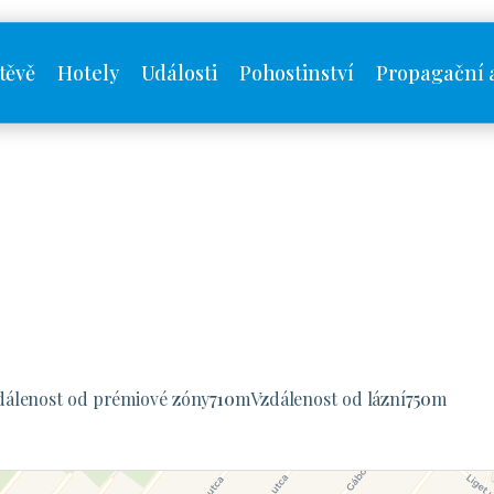
těvě
Hotely
Události
Pohostinství
Propagační 
dálenost od prémiové zóny
710
m
Vzdálenost od lázní
750
m