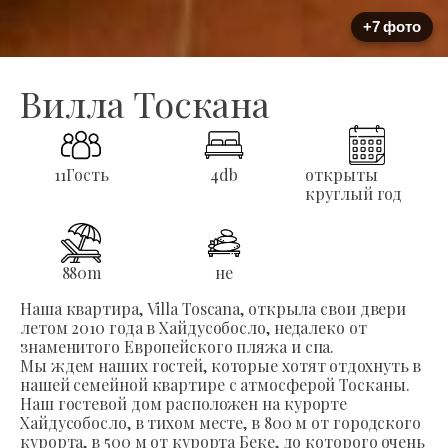
+7 фото
Вилла Тоскана
11
Гость
4
db
открыты
круглый год
880
m
не
Наша квартира, Villa Toscana, открыла свои двери
летом 2010 года в Хайдусобосло, недалеко от
знаменитого Европейского пляжа и спа.
Мы ждем наших гостей, которые хотят отдохнуть в
нашей семейной квартире с атмосферой Тосканы.
Наш гостевой дом расположен на курорте
Хайдусобосло, в тихом месте, в 800 м от городского
курорта, в 500 м от курорта Беке, до которого очень