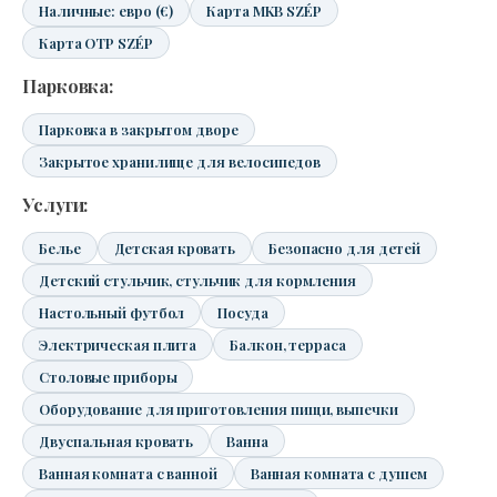
Наличные: евро (€)
Карта MKB SZÉP
Карта OTP SZÉP
Парковка:
Парковка в закрытом дворе
Закрытое хранилище для велосипедов
Услуги:
Белье
Детская кровать
Безопасно для детей
Детский стульчик, стульчик для кормления
Настольный футбол
Посуда
Электрическая плита
Балкон, терраса
Столовые приборы
Оборудование для приготовления пищи, выпечки
Двуспальная кровать
Ванна
Ванная комната с ванной
Ванная комната с душем