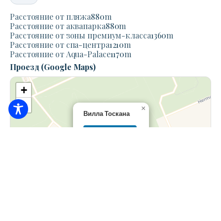
Расстояние от пляжа
880
m
Расстояние от аквапарка
880
m
Расстояние от зоны премиум-класса
1360
m
Расстояние от спа-центра
1210
m
Расстояние от Aqua-Palace
1170
m
Проезд (Google Maps)
+
−
×
Вилла Тоскана
Планирование
маршрута