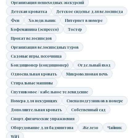
Организация пешеходных экскурсий
Детская кроватка
Детское сиденье для велосипеда
Фен
Холодильник
Интернет в номере
Кофемашина (эспрессо)
Тостер
Прокат велосипедов
Организация велосипедных туров
Садовые игры, песочница
Кондиционер (кондиционер)
Отдельный вход
Односпальная кровать
Микроволновая печь
Стиральные машины
Спутниковое / кабельное телевидение
Номера для некурящих
Смена подгузников в номере
Дополнительная кровать
Собственный сад
Спорт, физические упражнения
Оборудование для бадминтона
Железо
Чайник
WiFi