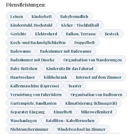
Dienstleistungen:
Leinen
Kinderbett
Babyfreundlich
Kinderstuhl, Hochstuhl
Kicker / Tischfußball
Gerichte
Elektroherd
Balkon, Terrasse
Besteck
Koch- und Backmöglichkeiten
Doppelbett
Badewanne
Badezimmer mit Badewanne
Badezimmer mit Dusche
Organisation von Wanderungen
Baby-Bettchen
Kindersitz für das Fahrrad
Haartrockner
Kühlschrank
Internet auf dem Zimmer
Kaffeemaschine (Espresso)
Toaster
Vermietung von Fahrrädern
Organisation von Radtouren
Gartenspiele, Sandkasten
Klimatisierung (Klimagerät)
Separater Eingang
Einzelbett
Mikrowellenherd
Waschanlagen
Satelliten-/Kabelfernsehen
Nichtraucherzimmer
Windelwechsel im Zimmer