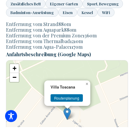
Zusätzliches Bett
Eigener Garten
Sport, Bewegung
Badminton-Ausrüstung
Eisen
Kessel
WiFi
Entfernung vom Strand
880
m
Entfernung vom Aquapark
880
m
Entfernung von der Premium Zone
1360
m
Entfernung vom Thermalbad
1210
m
Entfernung vom Aqua-Palace
1170
m
Anfahrtsbeschreibung (Google Maps)
+
−
×
Villa Toscana
Routenplanung