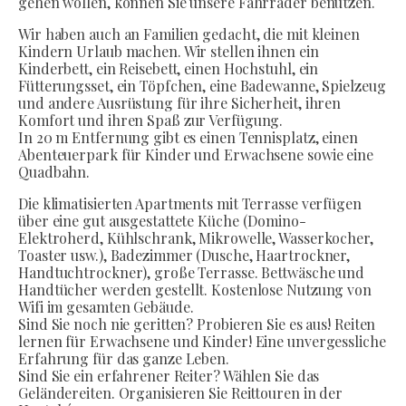
gehen wollen, können Sie unsere Fahrräder benutzen.
Wir haben auch an Familien gedacht, die mit kleinen
Kindern Urlaub machen. Wir stellen ihnen ein
Kinderbett, ein Reisebett, einen Hochstuhl, ein
Fütterungsset, ein Töpfchen, eine Badewanne, Spielzeug
und andere Ausrüstung für ihre Sicherheit, ihren
Komfort und ihren Spaß zur Verfügung.
In 20 m Entfernung gibt es einen Tennisplatz, einen
Abenteuerpark für Kinder und Erwachsene sowie eine
Quadbahn.
Die klimatisierten Apartments mit Terrasse verfügen
über eine gut ausgestattete Küche (Domino-
Elektroherd, Kühlschrank, Mikrowelle, Wasserkocher,
Toaster usw.), Badezimmer (Dusche, Haartrockner,
Handtuchtrockner), große Terrasse. Bettwäsche und
Handtücher werden gestellt. Kostenlose Nutzung von
Wifi im gesamten Gebäude.
Sind Sie noch nie geritten? Probieren Sie es aus! Reiten
lernen für Erwachsene und Kinder! Eine unvergessliche
Erfahrung für das ganze Leben.
Sind Sie ein erfahrener Reiter? Wählen Sie das
Geländereiten. Organisieren Sie Reittouren in der