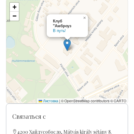
+
−
×
Клуб
"Амброуз
В путь!
Листовка
|
© OpenStreetMap contributors © CARTO
Связаться с
4200 Хайдусобосло, Mátyás király sétány 8.