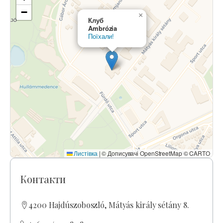
−
×
Клуб
Ambrózia
Поїхали!
Листівка
|
© Дописувачі OpenStreetMap © CARTO
Контакти
4200 Hajdúszoboszló, Mátyás király sétány 8.