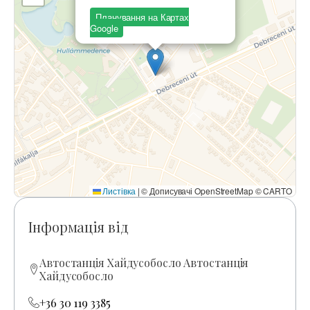
Планування на Картах
Google
Листівка
|
© Дописувачі OpenStreetMap © CARTO
Інформація від
Автостанція Хайдусобосло Автостанція
Хайдусобосло
+36 30 119 3385