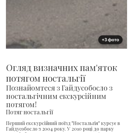
+3 фото
Огляд визначних пам'яток
потягом ностальгії
Познайомтеся з Гайдусобосло з
ностальгічним екскурсійним
потягом!
Потяг ностальгії
Перший екскурсійний поїзд "Ностальгія" курсує в
Гайдусобосло з 2004 року. У 2010 році до парку