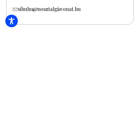
sihuhu@nosztalgiavonat.hu
ЗАБРОНЮВАТИ ЖИТЛО
Підпишіться на найсвіжіші новини та
пропозиції!
*
Адреса електронної пошти