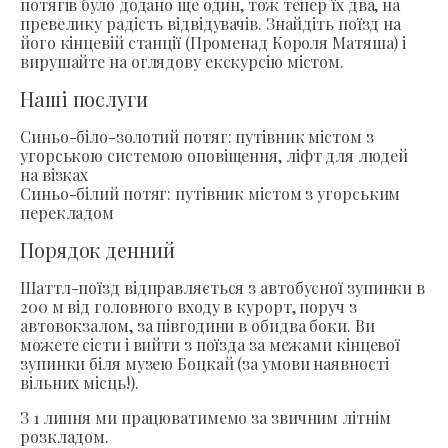
потягів було додано ще один, тож тепер їх два, на
превелику радість відвідувачів. Знайдіть поїзд на
його кінцевій станції (Променад Короля Матяша) і
вирушайте на оглядову екскурсію містом.
Наші послуги
Синьо-біло-золотий потяг: путівник містом з
угорською системою оповіщення, ліфт для людей
на візках
Синьо-білий потяг: путівник містом з угорським
перекладом
Порядок денний
Шаттл-поїзд відправляється з автобусної зупинки в
200 м від головного входу в курорт, поруч з
автовокзалом, за півгодини в обидва боки. Ви
можете сісти і вийти з поїзда за межами кінцевої
зупинки біля музею Боцкай (за умови наявності
вільних місць!).
З 1 липня ми працюватимемо за звичним літнім
розкладом.