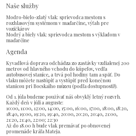
Naše služby
Modro-bielo-zlatý vlak: sprievodca mestom s
rozhlasovým systémom v maďarčine, výťah pre
vozičkárov
Modrý a biely vlak: sprievodca mestom s výkladom v
maďarčine
Agenda
Kyvadlová doprava odchádza zo zastávky vzdialenej 200
metrov od hlavného vchodu do kúpeľov, vedľa
autobusovej stanice, a trvá pol hodiny tam a späť. Do
vlaku môžete nastúpiť a vystúpiť pred konečnou
stanicou pri Bocskaiho múzeu (podľa dostupnosti!).
Od 1. júla budeme používať náš obvyklý letný rozvrh.
Každý deň v júli a auguste:
10:00, 11:00, 12:00, 14:00, 15:00, 16:00, 17:00, 18:00, 18:20,
18:40, 19:00, 19:20, 19:40, 20:00, 20:20, 20:40, 21:00,
21:20, 21:40, 22:00; 22:30
Až do 18.00 h bude vlak premávať po obnovenej
promenáde kráľa Mateja.