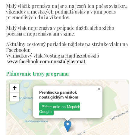
Malý vláčik premáva na jar a na jeseň len počas sviatkov,
víkendov a mestských podujatí/osláv a v júni počas
premenlivých dní a víkendov.
Malý vlak nepremáva v prípade dažďa alebo zlého
počasia a nepremáva ani v zime.
Aktuálny cestovný poriadok nájdete na stránke vlaku na
Facebooku:
Vyhliadkový vlak Nostalgia Hajdúszoboszló
www.facebook.com/nosztalgiavonat
Plánovanie trasy programu
+
×
Prehliadka pamiatok
−
nostalgickým vlakom
Plánovanie na Mapách
Google