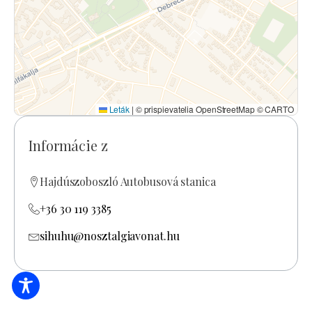
Leták
|
© prispievatelia OpenStreetMap © CARTO
Informácie z
Hajdúszoboszló Autobusová stanica
+36 30 119 3385
sihuhu@nosztalgiavonat.hu