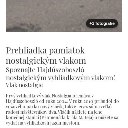
+3 fotografie
Prehliadka pamiatok
nostalgickým vlakom
Spoznajte Hajdúszoboszló
nostalgickým vyhliadkovým vlakom!
Vlak nostalgie
Prvý vyhliadkový vlak Nostalgia premáva v
Hajdúszoboszló od roku 2004. V roku 2010 pribudol do
vozového parku nový vláčik, takže teraz sú na veľkú
radosť návštevníkov dva. Vláčik nájdete na jeho
konečnej stanici (Promenáda kráľa Mateja) a môžete sa
vydať na vyhliadkovú jazdu mestom.