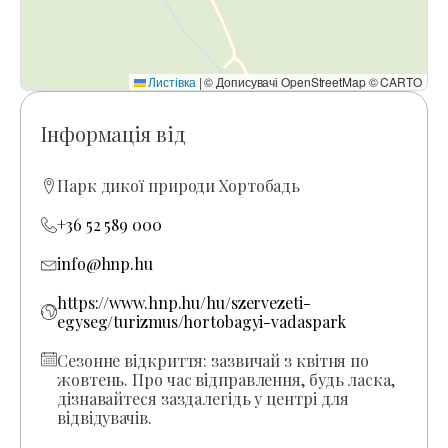
Листівка
|
© Дописувачі OpenStreetMap © CARTO
Інформація від
Парк дикої природи Хортобадь
+36 52 589 000
info@hnp.hu
https://www.hnp.hu/hu/szervezeti-
egyseg/turizmus/hortobagyi-vadaspark
Сезонне відкриття: зазвичай з квітня по
жовтень. Про час відправлення, будь ласка,
дізнавайтеся заздалегідь у центрі для
відвідувачів.