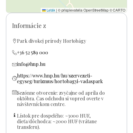
Leták
|
© prispievatelia OpenStreetMap © CARTO
Informácie z
Park divokej prírody Hortobágy
+36 52 589 000
info@hnp.hu
https://www.hnp.hu/hu/szervezeti-
egyseg/turizmus/hortobagyi-vadaspark
Sezónne otvorenie: zvyčajne od apríla do
októbra. Čas odchodu si vopred overte v
návštevníckom centre.
Lístok pre dospelého: ~3000 HUF,
dieťa/dôchodca: ~2000 HUF (vrátane
transferu).