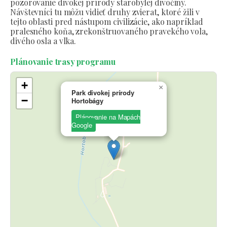
pozorovanie divokej prírody starobylej divočiny.
Návštevníci tu môžu vidieť druhy zvierat, ktoré žili v
tejto oblasti pred nástupom civilizácie, ako napríklad
pralesného koňa, zrekonštruovaného pravekého vola,
divého osla a vlka.
Plánovanie trasy programu
+
×
Park divokej prírody
−
Hortobágy
Plánovanie na Mapách
Google