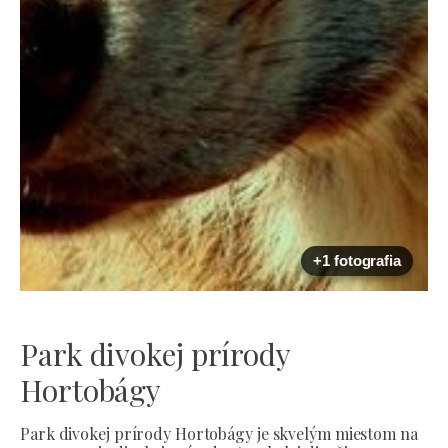
+1 fotografia
Park divokej prírody
Hortobágy
Park divokej prírody Hortobágy je skvelým miestom na