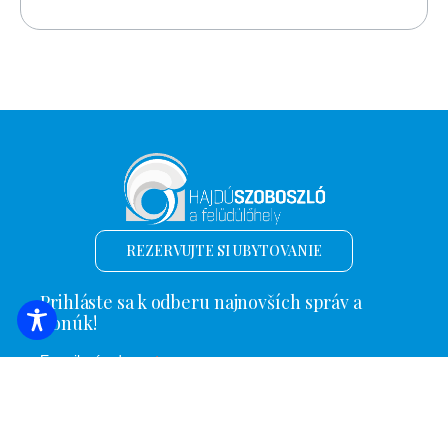
REZERVUJTE SI UBYTOVANIE
Prihláste sa k odberu najnovších správ a
ponúk!
*
E-mailová adresa
Názov