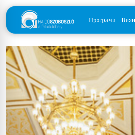
Програми
Визн